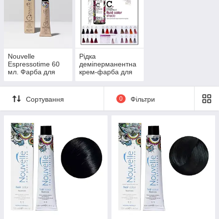
Nouvelle
Рідка
Espressotime 60
деміперманентна
мл. Фарба для
крем-фарба для
швидкого
волосся Nouvelle
фарбування
Liquid Toner 60 мл.
волосся за 10
Сортування
0
Фільтри
хвилин