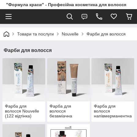
"Формула краси" - Професійна косметика для волосся
Товари та послуги
Nouvelle
Фарби для волосся
Фарби для волосся
Фарба для
Фарба для
Фарба для
волосся Nouvelle
волосся
волосся
(122 відтінка)
безаміачна
напівмерманентна
Nouvelle Lively (50
Nouvelle Metallum
відтінків)