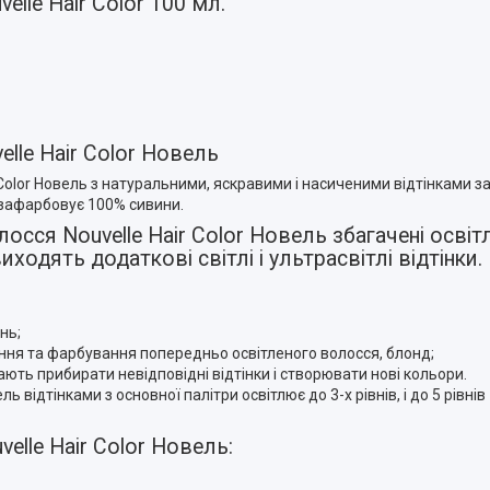
lle Hair Color 100 мл.
lle Hair Color Новель
Color Новель з натуральними, яскравими і насиченими відтінками з
, зафарбовує 100% сивини.
осся Nouvelle Hair Color Новель збагачені осв
одять додаткові світлі і ультрасвітлі відтінки.
нь;
вання та фарбування попередньо освітленого волосся, блонд;
гають прибирати невідповідні відтінки і створювати нові кольори.
ь відтінками з основної палітри освітлює до 3-х рівнів, і до 5 рівнів
elle Hair Color Новель: