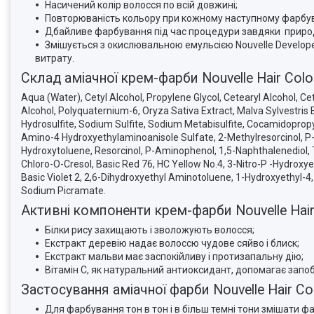
Насичений колір волосся по всій довжині;
Повторюваність кольору при кожному наступному фарбув
Дбайливе фарбування під час процедури завдяки природн
Змішується з окислювальною емульсією Nouvelle Develope
витрату.
Склад аміачної крем-фарби Nouvelle Hair Col
Aqua (Water), Cetyl Alcohol, Propylene Glycol, Cetearyl Alcohol, 
Alcohol, Polyquaternium-6, Oryza Sativa Extract, Malva Sylvestris
Hydrosulfite, Sodium Sulfite, Sodium Metabisulfite, Cocamidopropy
Amino-4 Hydroxyethylaminoanisole Sulfate, 2-Methylresorcinol, 
Hydroxytoluene, Resorcinol, P-Aminophenol, 1,5-Naphthalenediol,
Chloro-O-Cresol, Basic Red 76, HC Yellow No.4, 3-Nitro-P -Hydroxy
Basic Violet 2, 2,6-Dihydroxyethyl Aminotoluene, 1-Hydroxyethyl-4
Sodium Picramate.
Активні компоненти крем-фарби Nouvelle Hair
Білки рису захищають і зволожують волосся;
Екстракт деревію надає волоссю чудове сяйво і блиск;
Екстракт мальви має заспокійливу і протизапальну дію;
Вітамін С, як натуральний антиоксидант, допомагає зап
Застосування аміачної фарби Nouvelle Hair Col
Для фарбування тон в тон і в більш темні тони змішати фа