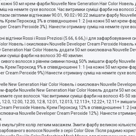
а кожні 50 мл крем-фарби Nouvelle New Generation Hair Color Новел
міш на немите сухе волосся. Час витримки суміші фарби на волоссі 
см світлими відтінками 90.01, 90.02 і 90.22 змішати фарбу Nouvelle 
ль Крем Пероксид 3% в співвідношенні 1: 2 (на кожні 50 мл крем-фа
oper Cream Peroxide 3%). Нанести отриману суміш на немите сухе во
відтінки Rossi і Rossi Preziosi (5.66, 6.66,) і для зафарбовування 
Color Новель і окислювач Nouvelle Developer Cream Peroxide Новель
w Generation Hair Color Новель додати 50 мл окислювача Nouvelle De
ки суміші фарби на волоссі 30-40 хвилин.
сивого волосся з рівнем сивини понад 50% змішати фарбу Nouvelle N
ль Крем Пероксид 9% в співвідношенні 1: 1 (на кожні 50 мл крем-фа
per Cream Peroxide 9%) Нанести отриману суміш на немите сухе воло
lle New Generation Hair Color Новель і окислювач Nouvelle Develop
рем-фарби Nouvelle New Generation Hair Color Новель додати 50 мл о
емите сухе волосся. Час витримки суміші фарби на волоссі 45-50 хв
2.0, 12.00, 12.20, 12.8, 12.01, 12.013, 12.113+, 12.22+, 12.11+ зміша
r Cream Peroxide Новель Крем Пероксид 12% в співвідношенні 1: 2 (
кислювача Nouvelle Developer Cream Peroxide 12%). Нанести отриман
н.
 і емульгуйте колір легким масажем. Змити фарбу великою кількіс
бованого волосся Nouvelle з серії Color Glow. Після радимо кори