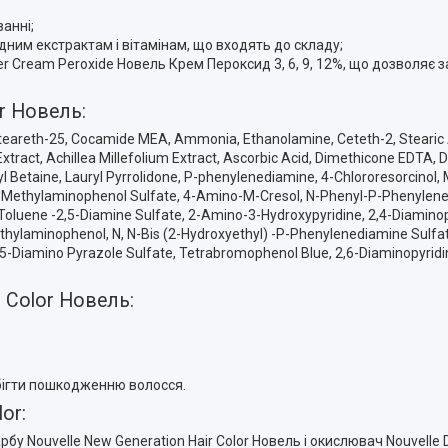
анні;
им екстрактам і вітамінам, що входять до складу;
r Cream Peroxide Новель Крем Пероксид 3, 6, 9, 12%, що дозволяє 
or Новель:
Ceteareth-25, Cocamide MEA, Ammonia, Ethanolamine, Ceteth-2, Stearic Ac
 Extract, Achillea Millefolium Extract, Ascorbic Acid, Dimethicone EDTA
l Betaine, Lauryl Pyrrolidone, P-phenylenediamine, 4-Chlororesorcinol,
P-Methylaminophenol Sulfate, 4-Amino-M-Cresol, N-Phenyl-P-Phenylene
 Toluene -2,5-Diamine Sulfate, 2-Amino-3-Hydroxypyridine, 2,4-Diami
ethylaminophenol, N, N-Bis (2-Hydroxyethyl) -P-Phenylenediamine Sulfate
,5-Diamino Pyrazole Sulfate, Tetrabromophenol Blue, 2,6-Diaminopyridi
 Color Новель:
обігти пошкодженню волосся.
or:
рбу Nouvelle New Generation Hair Color Новель і окислювач Nouvelle