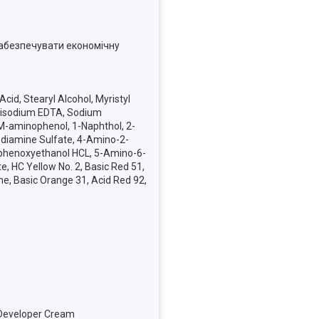
забезпечувати економічну
id, Stearyl Alcohol, Myristyl
, Disodium EDTA, Sodium
 M-aminophenol, 1-Naphthol, 2-
diamine Sulfate, 4-Amino-2-
nophenoxyethanol HCL, 5-Amino-6-
, HC Yellow No. 2, Basic Red 51,
ne, Basic Orange 31, Acid Red 92,
 Developer Cream