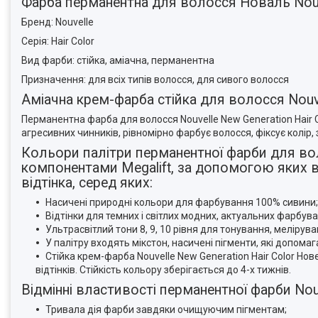
Фарба перманентна для волосся Новаль Nouve
Бренд: Nouvelle
Серія: Hair Color
Вид фарби: стійка, аміачна, перманентна
Призначення: для всіх типів волосся, для сивого волосся
Аміачна крем-фарба стійка для волосся Nouve
Перманентна фарба для волосся Nouvelle New Generation Hair 
агресивних чинників, рівномірно фарбує волосся, фіксує колір
Кольори палітри перманентної фарби для вол
компонентами Megalift, за допомогою яких вих
відтінка, серед яких:
Насичені природні кольори для фарбування 100% сивини;
Відтінки для темних і світлих модних, актуальних фарбува
Ультрасвітлий тони 8, 9, 10 рівня для тонування, меліру
У палітру входять мікстон, насичені пігменти, які допома
Стійка крем-фарба Nouvelle New Generation Hair Color Новел
відтінків. Стійкість кольору зберігається до 4-х тижнів.
Відмінні властивості перманентної фарби Nouv
Тривала дія фарби завдяки очищуючим пігментам;