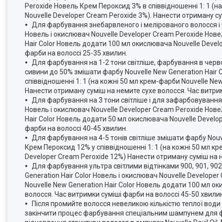
Peroxide Новель Крем Пероксид 3% в співвідношенні 1: 1 (н
Nouvelle Developer Cream Peroxide 3%). Нанести отриману су
Для фарбування знебарвленого і мелірованого волосся і па
Новель і окислювач Nouvelle Developer Cream Peroxide Нове
Hair Color Новель додати 100 мл окислювача Nouvelle Devel
фарби на волоссі 25-35 хвилин.
Для фарбування на 1-2 тони світліше, фарбування в червоні 
сивини до 50% змішати фарбу Nouvelle New Generation Hair 
співвідношенні 1: 1 (на кожні 50 мл крем-фарби Nouvelle Ne
Нанести отриману суміш на немите сухе волосся. Час витрим
Для фарбування на 3 тони світліше і для зафарбовування 
Новель і окислювач Nouvelle Developer Cream Peroxide Нове
Hair Color Новель додати 50 мл окислювача Nouvelle Develo
фарби на волоссі 40-45 хвилин.
Для фарбування на 4-5 тонів світліше змішати фарбу Nouve
Крем Пероксид 12% у співвідношенні 1: 1 (на кожні 50 мл к
Developer Cream Peroxide 12%) Нанести отриману суміш на н
Для фарбування ультра світлими відтінками 900, 901, 902, 1
Generation Hair Color Новель і окислювач Nouvelle Develope
Nouvelle New Generation Hair Color Новель додати 100 мл о
волосся. Час витримки суміші фарби на волоссі 45-50 хвили
Після промийте волосся невеликою кількістю теплої води
закінчити процес фарбування спеціальним шампунем для фар