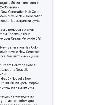
ь додати 50 мл окислювача
25-35 хвилин.
New Generation Hair Color
рби Nouvelle New Generation
лосся. Час витримки суміші
сивого волосся з рівнем
 крем Пероксид 6% в
veloper Cream Peroxide 6%)
ew Generation Hair Color
рби Nouvelle New Generation
сся. Час витримки суміші
er Cream Peroxide Новель
кислювача Nouvelle
илин.
ти фарбу Nouvelle New
на кожні 50 мл крем-фарби
у суміш на немите сухе
тю води. Рекомендуємо
стуватися засобом для