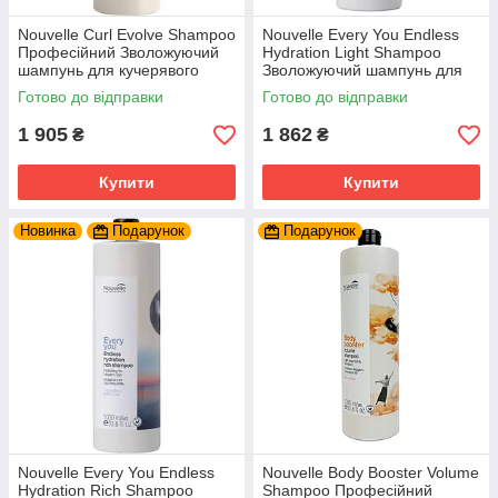
Nouvelle Curl Evolve Shampoo
Nouvelle Every You Endless
Професійний Зволожуючий
Hydration Light Shampoo
шампунь для кучерявого
Зволожуючий шампунь для
волосся 1000 мл.
частого використання 1000
Готово до відправки
Готово до відправки
мл.
1 905
1 862
₴
₴
Купити
Купити
Новинка
Подарунок
Подарунок
Nouvelle Every You Endless
Nouvelle Body Booster Volume
Hydration Rich Shampoo
Shampoo Професійний