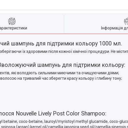
арактеристики
Інформація д
ючий шампунь для підтримки кольору 1000 мл.
берігаючи їх здоровими після кожної хімічної процедури. Не містить
oo Зволожуючий шампунь для підтримки кольору:
нентів, які володіють сильними миючими та очищуючими діями;
 волоссю на тривалий час зберегти красу кольору і глибину тону;
ся Nouvelle Lively Post Color Shampoo:
l betaine, coco-betaine, lauroyl/myristoyl methyl glucamide, coco-gluco
inosa (argan) kernel oil/camellia japonica seed oil/camellia sinensis 