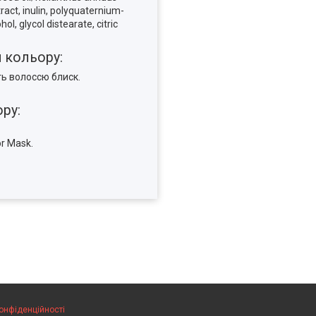
act, inulin, polyquaternium-
, glycol distearate, citric
 кольору:
ть волоссю блиск.
ру:
r Mask.
конфіденційності