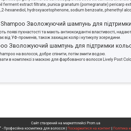
l ferment extract filtrate, punica granatum (pomegranate) pericarp extr
1,2-hexanediol, hydroxyacetophenone, sodium benzoate, phenethyl alcohol
lor Shampoo Зволожуючий шампунь для підтримки
ють появі пухнастості та мають антиоксидантні властивості, надаю
ає від УФ-променів, також захищає колір і кутикулу зсередини.
ampoo Зволожуючий шампунь для підтримки кольо
Shampoo на волосся, добре спінити, потім змити водою.
ти в комплексі з маскою для фарбованого волосся Lively Post Colo
Сайт створений на маркетплейсі
Prom.ua
"Формула краси" - Професійна косметика для волосся |
Поскаржитися на контент
|
Політика 