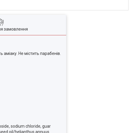
ля замовлення
 аміаку. Не містить парабенів.
side, sodium chloride, guar
seed oil/helianthus annuus