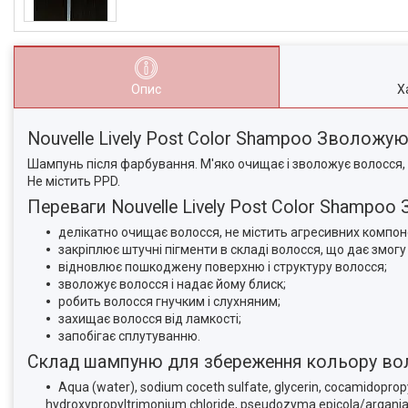
Опис
Х
Nouvelle Lively Post Color Shampoo Зволожу
Шампунь після фарбування. М'яко очищає і зволожує волосся, з
Не містить PPD.
Переваги Nouvelle Lively Post Color Shamp
делікатно очищає волосся, не містить агресивних компо
закріплює штучні пігменти в складі волосся, що дає змогу
відновлює пошкоджену поверхню і структуру волосся;
зволожує волосся і надає йому блиск;
робить волосся гнучким і слухняним;
захищає волосся від ламкості;
запобігає сплутуванню.
Склад шампуню для збереження кольору волос
Aqua (water), sodium coceth sulfate, glycerin, cocamidopropy
hydroxypropyltrimonium chloride, pseudozyma epicola/argania sp