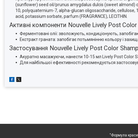
(sunflower) seed oil/prunus amygdalus dulcis (sweet almond) oi
10, polyquaternium-7, alpha-glucan oligosaccharide, cellulose, 
acid, potassium sorbate, parfum (FRAGRANCE), LECITHIN.
Активні компоненти Nouvelle Lively Post Co
Ферментовані олії: зволожують, кондиціонують, запобіга
Екстракт граната: запобігає потьмянінню кольору і захищ
Застосування Nouvelle Lively Post Color Sh
Акуратно масажуючи, нанести 10-15 мл Lively Post Color 
Для найбільшої ефективності рекомендується застосовува