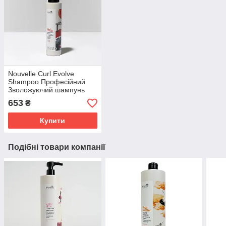
Nouvelle Curl Evolve
Shampoo Професійний
Зволожуючий шампунь
для кучерявого волосся
653
₴
250 мл.
Купити
Подібні товари компанії