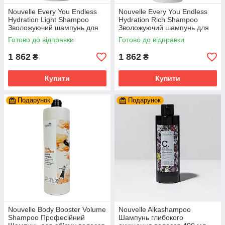
Nouvelle Every You Endless
Nouvelle Every You Endless
Hydration Light Shampoo
Hydration Rich Shampoo
Зволожуючий шампунь для
Зволожуючий шампунь для
частого використання 1000
нормального та густого
Готово до відправки
Готово до відправки
мл.
волосся 1 л.
1 862
1 862
₴
₴
Купити
Купити
Подарунок
Подарунок
Nouvelle Body Booster Volume
Nouvelle Alkashampoo
Shampoo Професійний
Шампунь глибокого