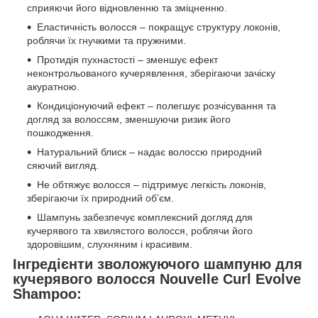
сприяючи його відновленню та зміцненню.
Еластичність волосся – покращує структуру локонів,
роблячи їх гнучкими та пружними.
Протидія пухнастості – зменшує ефект
неконтрольованого кучерявлення, зберігаючи зачіску
акуратною.
Кондиціонуючий ефект – полегшує розчісування та
догляд за волоссям, зменшуючи ризик його
пошкодження.
Натуральний блиск – надає волоссю природний
сяючий вигляд.
Не обтяжує волосся – підтримує легкість локонів,
зберігаючи їх природний об’єм.
Шампунь забезпечує комплексний догляд для
кучерявого та хвилястого волосся, роблячи його
здоровішим, слухняним і красивим.
Інгредієнти зволожуючого шампуню для
кучерявого волосся Nouvelle Curl Evolve
Shampoo: