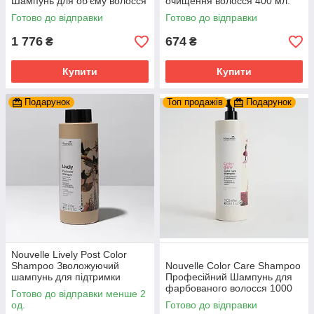
Шампунь для об'єму волосся
очищення волосся 400 мл.
1000 мл.
Готово до відправки
Готово до відправки
1 776
674
₴
₴
Купити
Купити
Подарунок
Топ продажів
Подарунок
Nouvelle Lively Post Color
Shampoo Зволожуючий
Nouvelle Color Care Shampoo
шампунь для підтримки
Професійний Шампунь для
кольору 1000 мл.
фарбованого волосся 1000
Готово до відправки менше 2
мл.
од.
Готово до відправки