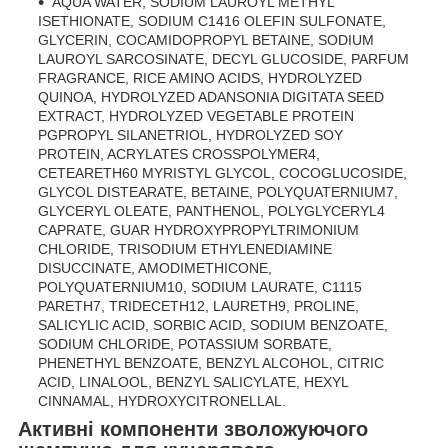
AQUA WATER, SODIUM LAUROYL METHYL
ISETHIONATE, SODIUM C1416 OLEFIN SULFONATE,
GLYCERIN, COCAMIDOPROPYL BETAINE, SODIUM
LAUROYL SARCOSINATE, DECYL GLUCOSIDE, PARFUM
FRAGRANCE, RICE AMINO ACIDS, HYDROLYZED
QUINOA, HYDROLYZED ADANSONIA DIGITATA SEED
EXTRACT, HYDROLYZED VEGETABLE PROTEIN
PGPROPYL SILANETRIOL, HYDROLYZED SOY
PROTEIN, ACRYLATES CROSSPOLYMER4,
CETEARETH60 MYRISTYL GLYCOL, COCOGLUCOSIDE,
GLYCOL DISTEARATE, BETAINE, POLYQUATERNIUM7,
GLYCERYL OLEATE, PANTHENOL, POLYGLYCERYL4
CAPRATE, GUAR HYDROXYPROPYLTRIMONIUM
CHLORIDE, TRISODIUM ETHYLENEDIAMINE
DISUCCINATE, AMODIMETHICONE,
POLYQUATERNIUM10, SODIUM LAURATE, C1115
PARETH7, TRIDECETH12, LAURETH9, PROLINE,
SALICYLIC ACID, SORBIC ACID, SODIUM BENZOATE,
SODIUM CHLORIDE, POTASSIUM SORBATE,
PHENETHYL BENZOATE, BENZYL ALCOHOL, CITRIC
ACID, LINALOOL, BENZYL SALICYLATE, HEXYL
CINNAMAL, HYDROXYCITRONELLAL.
Активні компоненти зволожуючого