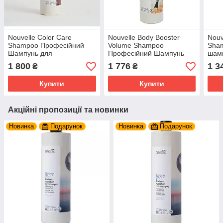
Nouvelle Color Care
Nouvelle Body Booster
Nouv
Shampoo Професійний
Volume Shampoo
Sha
Шампунь для
Професійний Шампунь
шамп
фарбованого волосся
для об'єму волосся 1000
коль
1 800
1 776
1 3
₴
₴
1000 мл.
мл.
Купити
Купити
Акційні пропозиції та новинки
Новинка
Подарунок
Новинка
Подарунок