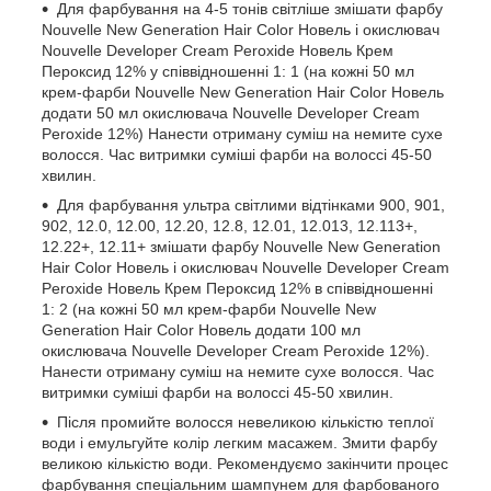
Для фарбування на 4-5 тонів світліше змішати фарбу
Nouvelle New Generation Hair Color Новель і окислювач
Nouvelle Developer Cream Peroxide Новель Крем
Пероксид 12% у співвідношенні 1: 1 (на кожні 50 мл
крем-фарби Nouvelle New Generation Hair Color Новель
додати 50 мл окислювача Nouvelle Developer Cream
Peroxide 12%) Нанести отриману суміш на немите сухе
волосся. Час витримки суміші фарби на волоссі 45-50
хвилин.
Для фарбування ультра світлими відтінками 900, 901,
902, 12.0, 12.00, 12.20, 12.8, 12.01, 12.013, 12.113+,
12.22+, 12.11+ змішати фарбу Nouvelle New Generation
Hair Color Новель і окислювач Nouvelle Developer Cream
Peroxide Новель Крем Пероксид 12% в співвідношенні
1: 2 (на кожні 50 мл крем-фарби Nouvelle New
Generation Hair Color Новель додати 100 мл
окислювача Nouvelle Developer Cream Peroxide 12%).
Нанести отриману суміш на немите сухе волосся. Час
витримки суміші фарби на волоссі 45-50 хвилин.
Після промийте волосся невеликою кількістю теплої
води і емульгуйте колір легким масажем. Змити фарбу
великою кількістю води. Рекомендуємо закінчити процес
фарбування спеціальним шампунем для фарбованого