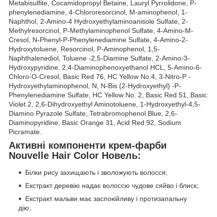
Metabisulfite, Cocamidopropyl Betaine, Lauryl Pyrrolidone, P-
phenylenediamine, 4-Chlororesorcinol, M-aminophenol, 1-
Naphthol, 2-Amino-4 Hydroxyethylaminoanisole Sulfate, 2-
Methylresorcinol, P-Methylaminophenol Sulfate, 4-Amino-M-
Cresol, N-Phenyl-P-Phenylenediamine Sulfate, 4-Amino-2-
Hydroxytoluene, Resorcinol, P-Aminophenol, 1,5-
Naphthalenediol, Toluene -2,5-Diamine Sulfate, 2-Amino-3-
Hydroxypyridine, 2,4-Diaminophenoxyethanol HCL, 5-Amino-6-
Chloro-O-Cresol, Basic Red 76, HC Yellow No.4, 3-Nitro-P -
Hydroxyethylaminophenol, N, N-Bis (2-Hydroxyethyl) -P-
Phenylenediamine Sulfate, HC Yellow No. 2, Basic Red 51, Basic
Violet 2, 2,6-Dihydroxyethyl Aminotoluene, 1-Hydroxyethyl-4,5-
Diamino Pyrazole Sulfate, Tetrabromophenol Blue, 2,6-
Diaminopyridine, Basic Orange 31, Acid Red 92, Sodium
Picramate.
Активні компоненти крем-фарби
Nouvelle Hair Color Новель:
Білки рису захищають і зволожують волосся;
Екстракт деревію надає волоссю чудове сяйво і блиск;
Екстракт мальви має заспокійливу і протизапальну
дію;