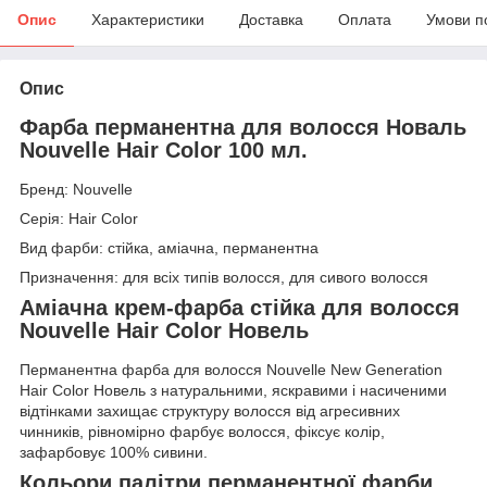
Опис
Характеристики
Доставка
Оплата
Умови п
Опис
Фарба перманентна для волосся Новаль
Nouvelle Hair Color 100 мл.
Бренд: Nouvelle
Серія: Hair Color
Вид фарби: стійка, аміачна, перманентна
Призначення: для всіх типів волосся, для сивого волосся
Аміачна крем-фарба стійка для волосся
Nouvelle Hair Color Новель
Перманентна фарба для волосся Nouvelle New Generation
Hair Color Новель з натуральними, яскравими і насиченими
відтінками захищає структуру волосся від агресивних
чинників, рівномірно фарбує волосся, фіксує колір,
зафарбовує 100% сивини.
Кольори палітри перманентної фарби