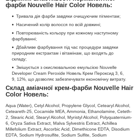
фарби Nouvelle Hair Color Новель:
Тривала дія фарби завдяки очищуючим пігментам;
Насичений колір волосся по всій довжині;
Повторюваність кольору при кожному наступному
фарбуванні;
Дбайливе фарбування під час процедури завдяки
природним екстрактам і вітамінам, що входять до
складу;
Змішується з окислювальною емульсією Nouvelle
Developer Cream Peroxide Новель Крем Пероксид 3, 6,
9, 12%, що дозволяє забезпечувати економічну витрату.
Склад аміачної крем-фарби Nouvelle Hair
Color Новель:
Aqua (Water), Cetyl Alcohol, Propylene Glycol, Cetearyl Alcohol,
Ceteareth-25, Cocamide MEA, Ammonia, Ethanolamine, Ceteth-
2, Stearic Acid, Stearyl Alcohol, Myristyl Alcohol, Polyquaternium-
6, Oryza Sativa Extract, Malva Sylvestris Extract, Achillea
Millefolium Extract, Ascorbic Acid, Dimethicone EDTA, Disodium
EDTA, Sodium Hydrosulfite, Sodium Sulfite, Sodium