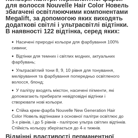
для волосся Nouvelle Hair Color Новель
збагачені освітлюючими компонентами
Megalift, за допомогою яких виходять
додаткові світлі і ультрасвітлі відтінки.
В наявності 122 відтінка, серед яких:
Насичені природні кольори для фарбування 100%
сивини;
Відтінки для темних і світлих модних, актуальних
фарбувань;
Ультрасвітлий тони 8, 9, 10 рівня для тонування,
мелірування та фарбування попередньо освітленого
волосся, блонд;
У палітру входять мікстон, насичені пігменти, які
допомагають прибирати невідповідні відтінки і
створювати нові кольори.
Стійка крем-фарба Nouvelle New Generation Hair
Color Новель відтінками з основної палітри освітлює до
3-х рівнів, і до 5 рівнів - палітрою ультра світлих відтінків.
Стійкість кольору зберігається до 4-х тижнів.
Відмінні властивості перманентної