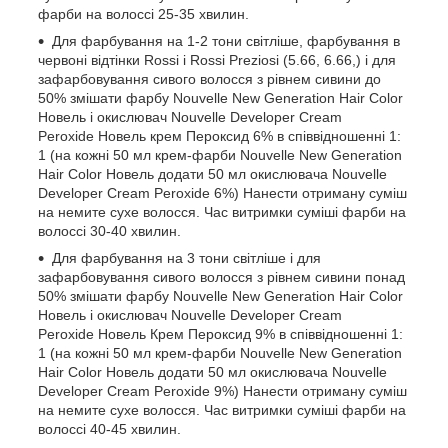
фарби на волоссі 25-35 хвилин.
Для фарбування на 1-2 тони світліше, фарбування в
червоні відтінки Rossi і Rossi Preziosi (5.66, 6.66,) і для
зафарбовування сивого волосся з рівнем сивини до
50% змішати фарбу Nouvelle New Generation Hair Color
Новель і окислювач Nouvelle Developer Cream
Peroxide Новель крем Пероксид 6% в співвідношенні 1:
1 (на кожні 50 мл крем-фарби Nouvelle New Generation
Hair Color Новель додати 50 мл окислювача Nouvelle
Developer Cream Peroxide 6%) Нанести отриману суміш
на немите сухе волосся. Час витримки суміші фарби на
волоссі 30-40 хвилин.
Для фарбування на 3 тони світліше і для
зафарбовування сивого волосся з рівнем сивини понад
50% змішати фарбу Nouvelle New Generation Hair Color
Новель і окислювач Nouvelle Developer Cream
Peroxide Новель Крем Пероксид 9% в співвідношенні 1:
1 (на кожні 50 мл крем-фарби Nouvelle New Generation
Hair Color Новель додати 50 мл окислювача Nouvelle
Developer Cream Peroxide 9%) Нанести отриману суміш
на немите сухе волосся. Час витримки суміші фарби на
волоссі 40-45 хвилин.