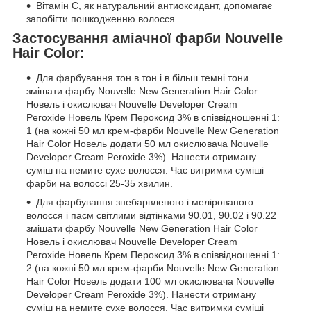
Вітамін С, як натуральний антиоксидант, допомагає
запобігти пошкодженню волосся.
Застосування аміачної фарби Nouvelle
Hair Color:
Для фарбування тон в тон і в більш темні тони
змішати фарбу Nouvelle New Generation Hair Color
Новель і окислювач Nouvelle Developer Cream
Peroxide Новель Крем Пероксид 3% в співвідношенні 1:
1 (на кожні 50 мл крем-фарби Nouvelle New Generation
Hair Color Новель додати 50 мл окислювача Nouvelle
Developer Cream Peroxide 3%). Нанести отриману
суміш на немите сухе волосся. Час витримки суміші
фарби на волоссі 25-35 хвилин.
Для фарбування знебарвленого і мелірованого
волосся і пасм світлими відтінками 90.01, 90.02 і 90.22
змішати фарбу Nouvelle New Generation Hair Color
Новель і окислювач Nouvelle Developer Cream
Peroxide Новель Крем Пероксид 3% в співвідношенні 1:
2 (на кожні 50 мл крем-фарби Nouvelle New Generation
Hair Color Новель додати 100 мл окислювача Nouvelle
Developer Cream Peroxide 3%). Нанести отриману
суміш на немите сухе волосся. Час витримки суміші