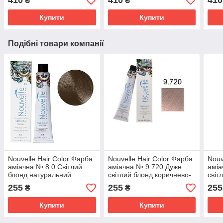
410
410
410
₴
₴
Купити
Купити
Подібні товари компанії
Nouvelle Hair Color Фарба
Nouvelle Hair Color Фарба
Nouv
аміачна № 8.0 Світлий
аміачна № 9.720 Дуже
аміа
блонд натуральний
світлий блонд коричнево-
світ
теплий 100 мл.
фіолетовий 100 мл.
нату
255
255
255
₴
₴
100 
Купити
Купити