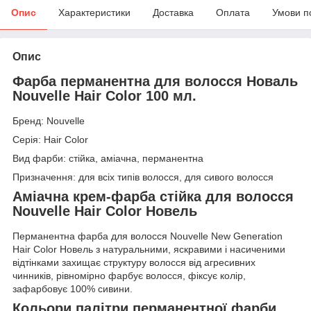
Опис
Характеристики
Доставка
Оплата
Умови п
Опис
Фарба перманентна для волосся Новаль
Nouvelle Hair Color 100 мл.
Бренд: Nouvelle
Серія: Hair Color
Вид фарби: стійка, аміачна, перманентна
Призначення: для всіх типів волосся, для сивого волосся
Аміачна крем-фарба стійка для волосся
Nouvelle Hair Color Новель
Перманентна фарба для волосся Nouvelle New Generation
Hair Color Новель з натуральними, яскравими і насиченими
відтінками захищає структуру волосся від агресивних
чинників, рівномірно фарбує волосся, фіксує колір,
зафарбовує 100% сивини.
Кольори палітри перманентної фарби