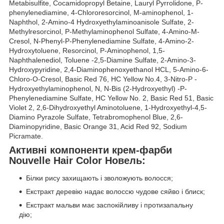
Metabisulfite, Cocamidopropyl Betaine, Lauryl Pyrrolidone, P-
phenylenediamine, 4-Chlororesorcinol, M-aminophenol, 1-
Naphthol, 2-Amino-4 Hydroxyethylaminoanisole Sulfate, 2-
Methylresorcinol, P-Methylaminophenol Sulfate, 4-Amino-M-
Cresol, N-Phenyl-P-Phenylenediamine Sulfate, 4-Amino-2-
Hydroxytoluene, Resorcinol, P-Aminophenol, 1,5-
Naphthalenediol, Toluene -2,5-Diamine Sulfate, 2-Amino-3-
Hydroxypyridine, 2,4-Diaminophenoxyethanol HCL, 5-Amino-6-
Chloro-O-Cresol, Basic Red 76, HC Yellow No.4, 3-Nitro-P -
Hydroxyethylaminophenol, N, N-Bis (2-Hydroxyethyl) -P-
Phenylenediamine Sulfate, HC Yellow No. 2, Basic Red 51, Basic
Violet 2, 2,6-Dihydroxyethyl Aminotoluene, 1-Hydroxyethyl-4,5-
Diamino Pyrazole Sulfate, Tetrabromophenol Blue, 2,6-
Diaminopyridine, Basic Orange 31, Acid Red 92, Sodium
Picramate.
Активні компоненти крем-фарби
Nouvelle Hair Color Новель:
Білки рису захищають і зволожують волосся;
Екстракт деревію надає волоссю чудове сяйво і блиск;
Екстракт мальви має заспокійливу і протизапальну
дію;