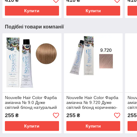
410
410
410
₴
₴
Купити
Купити
Подібні товари компанії
Nouvelle Hair Color Фарба
Nouvelle Hair Color Фарба
Nouv
аміачна № 9.0 Дуже
аміачна № 9.720 Дуже
аміа
світлий блонд натуральий
світлий блонд коричнево-
світ
теплий 100 мл.
фіолетовий 100 мл.
нату
255
255
255
₴
₴
100 
Купити
Купити