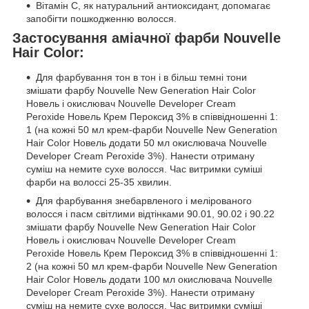
Вітамін С, як натуральний антиоксидант, допомагає
запобігти пошкодженню волосся.
Застосування аміачної фарби Nouvelle
Hair Color:
Для фарбування тон в тон і в більш темні тони
змішати фарбу Nouvelle New Generation Hair Color
Новель і окислювач Nouvelle Developer Cream
Peroxide Новель Крем Пероксид 3% в співвідношенні 1:
1 (на кожні 50 мл крем-фарби Nouvelle New Generation
Hair Color Новель додати 50 мл окислювача Nouvelle
Developer Cream Peroxide 3%). Нанести отриману
суміш на немите сухе волосся. Час витримки суміші
фарби на волоссі 25-35 хвилин.
Для фарбування знебарвленого і мелірованого
волосся і пасм світлими відтінками 90.01, 90.02 і 90.22
змішати фарбу Nouvelle New Generation Hair Color
Новель і окислювач Nouvelle Developer Cream
Peroxide Новель Крем Пероксид 3% в співвідношенні 1:
2 (на кожні 50 мл крем-фарби Nouvelle New Generation
Hair Color Новель додати 100 мл окислювача Nouvelle
Developer Cream Peroxide 3%). Нанести отриману
суміш на немите сухе волосся. Час витримки суміші