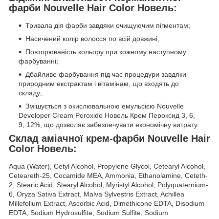
фарби Nouvelle Hair Color Новель:
Тривала дія фарби завдяки очищуючим пігментам;
Насичений колір волосся по всій довжині;
Повторюваність кольору при кожному наступному
фарбуванні;
Дбайливе фарбування під час процедури завдяки
природним екстрактам і вітамінам, що входять до
складу;
Змішується з окислювальною емульсією Nouvelle
Developer Cream Peroxide Новель Крем Пероксид 3, 6,
9, 12%, що дозволяє забезпечувати економічну витрату.
Склад аміачної крем-фарби Nouvelle Hair
Color Новель:
Aqua (Water), Cetyl Alcohol, Propylene Glycol, Cetearyl Alcohol,
Ceteareth-25, Cocamide MEA, Ammonia, Ethanolamine, Ceteth-
2, Stearic Acid, Stearyl Alcohol, Myristyl Alcohol, Polyquaternium-
6, Oryza Sativa Extract, Malva Sylvestris Extract, Achillea
Millefolium Extract, Ascorbic Acid, Dimethicone EDTA, Disodium
EDTA, Sodium Hydrosulfite, Sodium Sulfite, Sodium