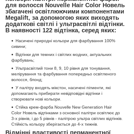
для волосся Nouvelle Hair Color Новель
збагачені освітлюючими компонентами
Megalift, за допомогою яких виходять
додаткові світлі і ультрасвітлі відтінки.
В наявності 122 відтінка, серед яких:
Насичені природні кольори для фарбування 100%
сивини;
Відтінки для темних і світлих модних, актуальних
фарбувань;
Ультрасвітлий тони 8, 9, 10 рівня для тонування,
мелірування та фарбування попередньо освітленого
волосся, блонд;
У палітру входять мікстон, насичені пігменти, які
допомагають прибирати невідповідні відтінки і
створювати нові кольори.
Стійка крем-фарба Nouvelle New Generation Hair
Color Новель відтінками з основної палітри освітлює до
3-х рівнів, і до 5 рівнів - палітрою ультра світлих відтінків.
Стійкість кольору зберігається до 4-х тижнів.
Відмінні властивості перманентної