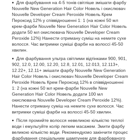
Для фарбування на 4-5 тонів світліше змішати фарбу
Nouvelle New Generation Hair Color Новель і окислювач
Nouvelle Developer Cream Peroxide Новель Крем
Пероксид 12% у співвідношенні 1: 1 (на кожні 50 мл
крем-фарби Nouvelle New Generation Hair Color Новель
додати 50 мл окислювача Nouvelle Developer Cream
Peroxide 12%) Нанести отриману суміш на немите сухе
волосся. Час витримки суміші фарби на волоссі 45-50
хвилин.
Для фарбування ультра світлими відтінками 900, 901,
902, 12.0, 12.00, 12.20, 12.8, 12.01, 12.013, 12.113+,
12.22+, 12.11+ змішати фарбу Nouvelle New Generation
Hair Color Новель і окислювач Nouvelle Developer Cream
Peroxide Новель Крем Пероксид 12% в співвідношенні
1: 2 (на кожні 50 мл крем-фарби Nouvelle New
Generation Hair Color Новель додати 100 мл
окислювача Nouvelle Developer Cream Peroxide 12%).
Нанести отриману суміш на немите сухе волосся. Час
витримки суміші фарби на волоссі 45-50 хвилин.
Після промийте волосся невеликою кількістю теплої
води і емульгуйте колір легким масажем. Змити фарбу
великою кількістю води. Рекомендуємо закінчити процес
фарбування спеціальним шампунем для фарбованого