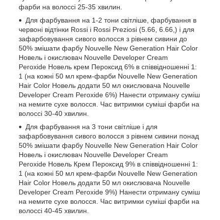
фарби на волоссі 25-35 хвилин.
Для фарбування на 1-2 тони світліше, фарбування в
червоні відтінки Rossi і Rossi Preziosi (5.66, 6.66,) і для
зафарбовування сивого волосся з рівнем сивини до
50% змішати фарбу Nouvelle New Generation Hair Color
Новель і окислювач Nouvelle Developer Cream
Peroxide Новель крем Пероксид 6% в співвідношенні 1:
1 (на кожні 50 мл крем-фарби Nouvelle New Generation
Hair Color Новель додати 50 мл окислювача Nouvelle
Developer Cream Peroxide 6%) Нанести отриману суміш
на немите сухе волосся. Час витримки суміші фарби на
волоссі 30-40 хвилин.
Для фарбування на 3 тони світліше і для
зафарбовування сивого волосся з рівнем сивини понад
50% змішати фарбу Nouvelle New Generation Hair Color
Новель і окислювач Nouvelle Developer Cream
Peroxide Новель Крем Пероксид 9% в співвідношенні 1:
1 (на кожні 50 мл крем-фарби Nouvelle New Generation
Hair Color Новель додати 50 мл окислювача Nouvelle
Developer Cream Peroxide 9%) Нанести отриману суміш
на немите сухе волосся. Час витримки суміші фарби на
волоссі 40-45 хвилин.