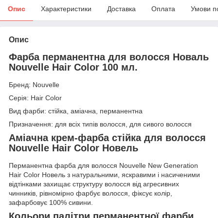
Опис
Характеристики
Доставка
Оплата
Умови п
Опис
Фарба перманентна для волосся Новаль
Nouvelle Hair Color 100 мл.
Бренд: Nouvelle
Серія: Hair Color
Вид фарби: стійка, аміачна, перманентна
Призначення: для всіх типів волосся, для сивого волосся
Аміачна крем-фарба стійка для волосся
Nouvelle Hair Color Новель
Перманентна фарба для волосся Nouvelle New Generation
Hair Color Новель з натуральними, яскравими і насиченими
відтінками захищає структуру волосся від агресивних
чинників, рівномірно фарбує волосся, фіксує колір,
зафарбовує 100% сивини.
Кольори палітри перманентної фарби