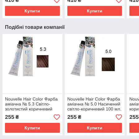
410
410
410
₴
₴
Купити
Купити
Подібні товари компанії
Nouvelle Hair Color Фарба
Nouvelle Hair Color Фарба
Nouv
аміачна № 5.3 Світло-
аміачна № 5.0 Насичений
аміа
золотистий коричневий
світло-коричневий 100 мл.
кори
100 мл.
255
255
255
₴
₴
Купити
Купити