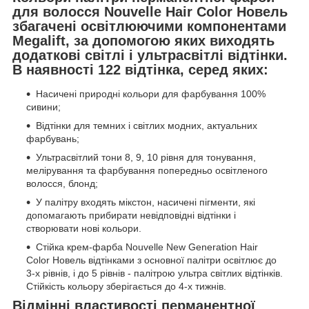
для волосся Nouvelle Hair Color Новель
збагачені освітлюючими компонентами
Megalift, за допомогою яких виходять
додаткові світлі і ультрасвітлі відтінки.
В наявності 122 відтінка, серед яких:
Насичені природні кольори для фарбування 100%
сивини;
Відтінки для темних і світлих модних, актуальних
фарбувань;
Ультрасвітлий тони 8, 9, 10 рівня для тонування,
мелірування та фарбування попередньо освітленого
волосся, блонд;
У палітру входять мікстон, насичені пігменти, які
допомагають прибирати невідповідні відтінки і
створювати нові кольори.
Стійка крем-фарба Nouvelle New Generation Hair
Color Новель відтінками з основної палітри освітлює до
3-х рівнів, і до 5 рівнів - палітрою ультра світлих відтінків.
Стійкість кольору зберігається до 4-х тижнів.
Відмінні властивості перманентної