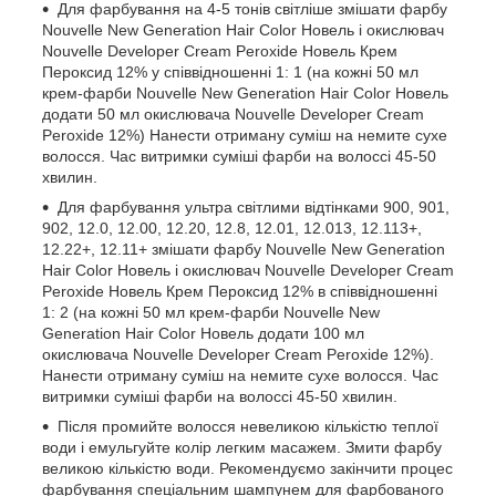
Для фарбування на 4-5 тонів світліше змішати фарбу
Nouvelle New Generation Hair Color Новель і окислювач
Nouvelle Developer Cream Peroxide Новель Крем
Пероксид 12% у співвідношенні 1: 1 (на кожні 50 мл
крем-фарби Nouvelle New Generation Hair Color Новель
додати 50 мл окислювача Nouvelle Developer Cream
Peroxide 12%) Нанести отриману суміш на немите сухе
волосся. Час витримки суміші фарби на волоссі 45-50
хвилин.
Для фарбування ультра світлими відтінками 900, 901,
902, 12.0, 12.00, 12.20, 12.8, 12.01, 12.013, 12.113+,
12.22+, 12.11+ змішати фарбу Nouvelle New Generation
Hair Color Новель і окислювач Nouvelle Developer Cream
Peroxide Новель Крем Пероксид 12% в співвідношенні
1: 2 (на кожні 50 мл крем-фарби Nouvelle New
Generation Hair Color Новель додати 100 мл
окислювача Nouvelle Developer Cream Peroxide 12%).
Нанести отриману суміш на немите сухе волосся. Час
витримки суміші фарби на волоссі 45-50 хвилин.
Після промийте волосся невеликою кількістю теплої
води і емульгуйте колір легким масажем. Змити фарбу
великою кількістю води. Рекомендуємо закінчити процес
фарбування спеціальним шампунем для фарбованого