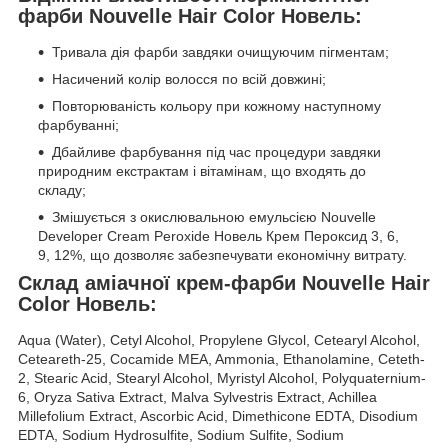
фарби Nouvelle Hair Color Новель:
Тривала дія фарби завдяки очищуючим пігментам;
Насичений колір волосся по всій довжині;
Повторюваність кольору при кожному наступному
фарбуванні;
Дбайливе фарбування під час процедури завдяки
природним екстрактам і вітамінам, що входять до
складу;
Змішується з окислювальною емульсією Nouvelle
Developer Cream Peroxide Новель Крем Пероксид 3, 6,
9, 12%, що дозволяє забезпечувати економічну витрату.
Склад аміачної крем-фарби Nouvelle Hair
Color Новель:
Aqua (Water), Cetyl Alcohol, Propylene Glycol, Cetearyl Alcohol,
Ceteareth-25, Cocamide MEA, Ammonia, Ethanolamine, Ceteth-
2, Stearic Acid, Stearyl Alcohol, Myristyl Alcohol, Polyquaternium-
6, Oryza Sativa Extract, Malva Sylvestris Extract, Achillea
Millefolium Extract, Ascorbic Acid, Dimethicone EDTA, Disodium
EDTA, Sodium Hydrosulfite, Sodium Sulfite, Sodium