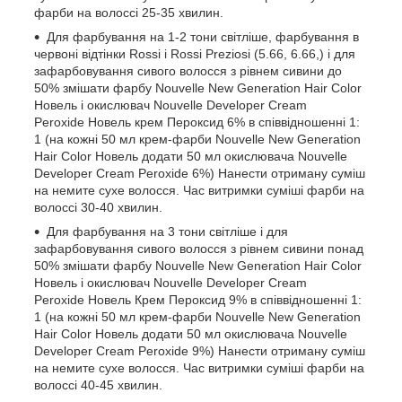
фарби на волоссі 25-35 хвилин.
Для фарбування на 1-2 тони світліше, фарбування в
червоні відтінки Rossi і Rossi Preziosi (5.66, 6.66,) і для
зафарбовування сивого волосся з рівнем сивини до
50% змішати фарбу Nouvelle New Generation Hair Color
Новель і окислювач Nouvelle Developer Cream
Peroxide Новель крем Пероксид 6% в співвідношенні 1:
1 (на кожні 50 мл крем-фарби Nouvelle New Generation
Hair Color Новель додати 50 мл окислювача Nouvelle
Developer Cream Peroxide 6%) Нанести отриману суміш
на немите сухе волосся. Час витримки суміші фарби на
волоссі 30-40 хвилин.
Для фарбування на 3 тони світліше і для
зафарбовування сивого волосся з рівнем сивини понад
50% змішати фарбу Nouvelle New Generation Hair Color
Новель і окислювач Nouvelle Developer Cream
Peroxide Новель Крем Пероксид 9% в співвідношенні 1:
1 (на кожні 50 мл крем-фарби Nouvelle New Generation
Hair Color Новель додати 50 мл окислювача Nouvelle
Developer Cream Peroxide 9%) Нанести отриману суміш
на немите сухе волосся. Час витримки суміші фарби на
волоссі 40-45 хвилин.