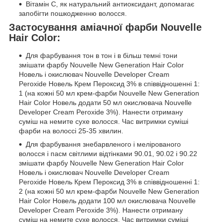
Вітамін С, як натуральний антиоксидант, допомагає
запобігти пошкодженню волосся.
Застосування аміачної фарби Nouvelle
Hair Color:
Для фарбування тон в тон і в більш темні тони
змішати фарбу Nouvelle New Generation Hair Color
Новель і окислювач Nouvelle Developer Cream
Peroxide Новель Крем Пероксид 3% в співвідношенні 1:
1 (на кожні 50 мл крем-фарби Nouvelle New Generation
Hair Color Новель додати 50 мл окислювача Nouvelle
Developer Cream Peroxide 3%). Нанести отриману
суміш на немите сухе волосся. Час витримки суміші
фарби на волоссі 25-35 хвилин.
Для фарбування знебарвленого і мелірованого
волосся і пасм світлими відтінками 90.01, 90.02 і 90.22
змішати фарбу Nouvelle New Generation Hair Color
Новель і окислювач Nouvelle Developer Cream
Peroxide Новель Крем Пероксид 3% в співвідношенні 1:
2 (на кожні 50 мл крем-фарби Nouvelle New Generation
Hair Color Новель додати 100 мл окислювача Nouvelle
Developer Cream Peroxide 3%). Нанести отриману
суміш на немите сухе волосся. Час витримки суміші