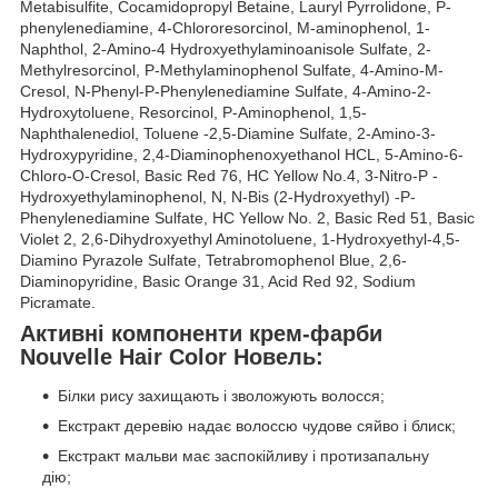
Metabisulfite, Cocamidopropyl Betaine, Lauryl Pyrrolidone, P-
phenylenediamine, 4-Chlororesorcinol, M-aminophenol, 1-
Naphthol, 2-Amino-4 Hydroxyethylaminoanisole Sulfate, 2-
Methylresorcinol, P-Methylaminophenol Sulfate, 4-Amino-M-
Cresol, N-Phenyl-P-Phenylenediamine Sulfate, 4-Amino-2-
Hydroxytoluene, Resorcinol, P-Aminophenol, 1,5-
Naphthalenediol, Toluene -2,5-Diamine Sulfate, 2-Amino-3-
Hydroxypyridine, 2,4-Diaminophenoxyethanol HCL, 5-Amino-6-
Chloro-O-Cresol, Basic Red 76, HC Yellow No.4, 3-Nitro-P -
Hydroxyethylaminophenol, N, N-Bis (2-Hydroxyethyl) -P-
Phenylenediamine Sulfate, HC Yellow No. 2, Basic Red 51, Basic
Violet 2, 2,6-Dihydroxyethyl Aminotoluene, 1-Hydroxyethyl-4,5-
Diamino Pyrazole Sulfate, Tetrabromophenol Blue, 2,6-
Diaminopyridine, Basic Orange 31, Acid Red 92, Sodium
Picramate.
Активні компоненти крем-фарби
Nouvelle Hair Color Новель:
Білки рису захищають і зволожують волосся;
Екстракт деревію надає волоссю чудове сяйво і блиск;
Екстракт мальви має заспокійливу і протизапальну
дію;