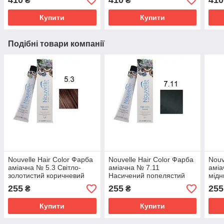
410
410
410
₴
₴
Купити
Купити
Подібні товари компанії
Nouvelle Hair Color Фарба
Nouvelle Hair Color Фарба
Nouv
аміачна № 5.3 Світло-
аміачна № 7.11
аміа
золотистий коричневий
Насичений попелястий
мідн
100 мл.
блонд 100 мл.
кори
255
255
255
₴
₴
Купити
Купити