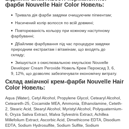
фарби Nouvelle Hair Color Новель:
Тривала дія фарби завдяки очищуючим пігментам;
Насичений колір волосся по всій довжині;
Повторюваність кольору при кожному наступному
фарбуванні;
Дбайливе фарбування під час процедури завдяки
природним екстрактам і вітамінам, що входять до
складу;
Змішується з окислювальною емульсією Nouvelle
Developer Cream Peroxide Новель Крем Пероксид 3, 6,
9, 12%, що дозволяє забезпечувати економічну витрату.
Склад аміачної крем-фарби Nouvelle Hair
Color Новель:
Aqua (Water), Cetyl Alcohol, Propylene Glycol, Cetearyl Alcohol,
Ceteareth-25, Cocamide MEA, Ammonia, Ethanolamine, Ceteth-
2, Stearic Acid, Stearyl Alcohol, Myristyl Alcohol, Polyquaternium-
6, Oryza Sativa Extract, Malva Sylvestris Extract, Achillea
Millefolium Extract, Ascorbic Acid, Dimethicone EDTA, Disodium
EDTA, Sodium Hydrosulfite, Sodium Sulfite, Sodium