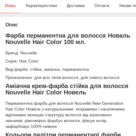
Опис
Характеристики
Доставка
Оплата
Умови п
Опис
Фарба перманентна для волосся Новаль
Nouvelle Hair Color 100 мл.
Бренд: Nouvelle
Серія: Hair Color
Вид фарби: стійка, аміачна, перманентна
Призначення: для всіх типів волосся, для сивого волосся
Аміачна крем-фарба стійка для волосся
Nouvelle Hair Color Новель
Перманентна фарба для волосся Nouvelle New Generation
Hair Color Новель з натуральними, яскравими і насиченими
відтінками захищає структуру волосся від агресивних
чинників, рівномірно фарбує волосся, фіксує колір,
зафарбовує 100% сивини.
Кольори палітри перманентної фарби