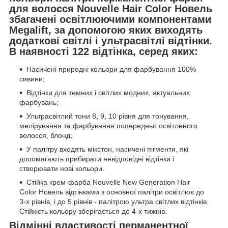
для волосся Nouvelle Hair Color Новель
збагачені освітлюючими компонентами
Megalift, за допомогою яких виходять
додаткові світлі і ультрасвітлі відтінки.
В наявності 122 відтінка, серед яких:
Насичені природні кольори для фарбування 100%
сивини;
Відтінки для темних і світлих модних, актуальних
фарбувань;
Ультрасвітлий тони 8, 9, 10 рівня для тонування,
мелірування та фарбування попередньо освітленого
волосся, блонд;
У палітру входять мікстон, насичені пігменти, які
допомагають прибирати невідповідні відтінки і
створювати нові кольори.
Стійка крем-фарба Nouvelle New Generation Hair
Color Новель відтінками з основної палітри освітлює до
3-х рівнів, і до 5 рівнів - палітрою ультра світлих відтінків.
Стійкість кольору зберігається до 4-х тижнів.
Відмінні властивості перманентної