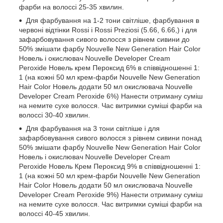
фарби на волоссі 25-35 хвилин.
Для фарбування на 1-2 тони світліше, фарбування в
червоні відтінки Rossi і Rossi Preziosi (5.66, 6.66,) і для
зафарбовування сивого волосся з рівнем сивини до
50% змішати фарбу Nouvelle New Generation Hair Color
Новель і окислювач Nouvelle Developer Cream
Peroxide Новель крем Пероксид 6% в співвідношенні 1:
1 (на кожні 50 мл крем-фарби Nouvelle New Generation
Hair Color Новель додати 50 мл окислювача Nouvelle
Developer Cream Peroxide 6%) Нанести отриману суміш
на немите сухе волосся. Час витримки суміші фарби на
волоссі 30-40 хвилин.
Для фарбування на 3 тони світліше і для
зафарбовування сивого волосся з рівнем сивини понад
50% змішати фарбу Nouvelle New Generation Hair Color
Новель і окислювач Nouvelle Developer Cream
Peroxide Новель Крем Пероксид 9% в співвідношенні 1:
1 (на кожні 50 мл крем-фарби Nouvelle New Generation
Hair Color Новель додати 50 мл окислювача Nouvelle
Developer Cream Peroxide 9%) Нанести отриману суміш
на немите сухе волосся. Час витримки суміші фарби на
волоссі 40-45 хвилин.