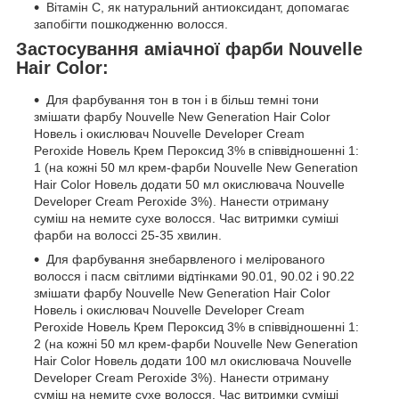
Вітамін С, як натуральний антиоксидант, допомагає
запобігти пошкодженню волосся.
Застосування аміачної фарби Nouvelle
Hair Color:
Для фарбування тон в тон і в більш темні тони
змішати фарбу Nouvelle New Generation Hair Color
Новель і окислювач Nouvelle Developer Cream
Peroxide Новель Крем Пероксид 3% в співвідношенні 1:
1 (на кожні 50 мл крем-фарби Nouvelle New Generation
Hair Color Новель додати 50 мл окислювача Nouvelle
Developer Cream Peroxide 3%). Нанести отриману
суміш на немите сухе волосся. Час витримки суміші
фарби на волоссі 25-35 хвилин.
Для фарбування знебарвленого і мелірованого
волосся і пасм світлими відтінками 90.01, 90.02 і 90.22
змішати фарбу Nouvelle New Generation Hair Color
Новель і окислювач Nouvelle Developer Cream
Peroxide Новель Крем Пероксид 3% в співвідношенні 1:
2 (на кожні 50 мл крем-фарби Nouvelle New Generation
Hair Color Новель додати 100 мл окислювача Nouvelle
Developer Cream Peroxide 3%). Нанести отриману
суміш на немите сухе волосся. Час витримки суміші