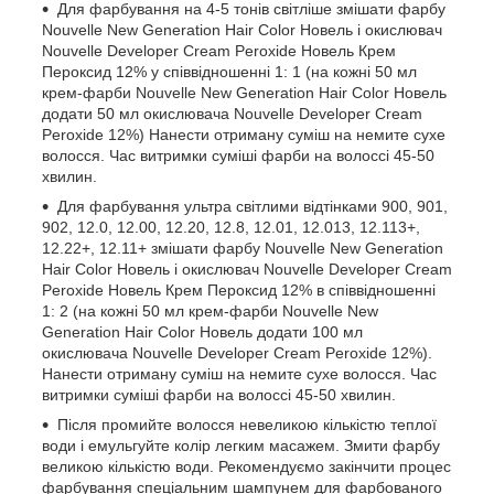
Для фарбування на 4-5 тонів світліше змішати фарбу
Nouvelle New Generation Hair Color Новель і окислювач
Nouvelle Developer Cream Peroxide Новель Крем
Пероксид 12% у співвідношенні 1: 1 (на кожні 50 мл
крем-фарби Nouvelle New Generation Hair Color Новель
додати 50 мл окислювача Nouvelle Developer Cream
Peroxide 12%) Нанести отриману суміш на немите сухе
волосся. Час витримки суміші фарби на волоссі 45-50
хвилин.
Для фарбування ультра світлими відтінками 900, 901,
902, 12.0, 12.00, 12.20, 12.8, 12.01, 12.013, 12.113+,
12.22+, 12.11+ змішати фарбу Nouvelle New Generation
Hair Color Новель і окислювач Nouvelle Developer Cream
Peroxide Новель Крем Пероксид 12% в співвідношенні
1: 2 (на кожні 50 мл крем-фарби Nouvelle New
Generation Hair Color Новель додати 100 мл
окислювача Nouvelle Developer Cream Peroxide 12%).
Нанести отриману суміш на немите сухе волосся. Час
витримки суміші фарби на волоссі 45-50 хвилин.
Після промийте волосся невеликою кількістю теплої
води і емульгуйте колір легким масажем. Змити фарбу
великою кількістю води. Рекомендуємо закінчити процес
фарбування спеціальним шампунем для фарбованого