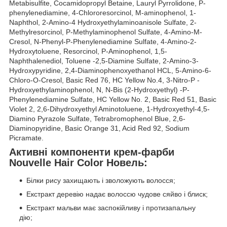
Metabisulfite, Cocamidopropyl Betaine, Lauryl Pyrrolidone, P-
phenylenediamine, 4-Chlororesorcinol, M-aminophenol, 1-
Naphthol, 2-Amino-4 Hydroxyethylaminoanisole Sulfate, 2-
Methylresorcinol, P-Methylaminophenol Sulfate, 4-Amino-M-
Cresol, N-Phenyl-P-Phenylenediamine Sulfate, 4-Amino-2-
Hydroxytoluene, Resorcinol, P-Aminophenol, 1,5-
Naphthalenediol, Toluene -2,5-Diamine Sulfate, 2-Amino-3-
Hydroxypyridine, 2,4-Diaminophenoxyethanol HCL, 5-Amino-6-
Chloro-O-Cresol, Basic Red 76, HC Yellow No.4, 3-Nitro-P -
Hydroxyethylaminophenol, N, N-Bis (2-Hydroxyethyl) -P-
Phenylenediamine Sulfate, HC Yellow No. 2, Basic Red 51, Basic
Violet 2, 2,6-Dihydroxyethyl Aminotoluene, 1-Hydroxyethyl-4,5-
Diamino Pyrazole Sulfate, Tetrabromophenol Blue, 2,6-
Diaminopyridine, Basic Orange 31, Acid Red 92, Sodium
Picramate.
Активні компоненти крем-фарби
Nouvelle Hair Color Новель:
Білки рису захищають і зволожують волосся;
Екстракт деревію надає волоссю чудове сяйво і блиск;
Екстракт мальви має заспокійливу і протизапальну
дію;