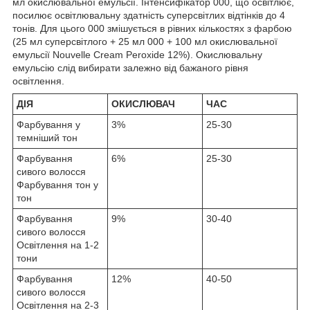
мл окислювальної емульсії. Інтенсифікатор 000, що освітлює,
посилює освітлювальну здатність суперсвітлих відтінків до 4
тонів. Для цього 000 змішується в рівних кількостях з фарбою
(25 мл суперсвітлого + 25 мл 000 + 100 мл окислювальної
емульсії Nouvelle Cream Peroxide 12%). Окислювальну
емульсію слід вибирати залежно від бажаного рівня
освітлення.
ДІЯ
ОКИСЛЮВАЧ
ЧАС
Фарбування у
3%
25-30
темніший тон
Фарбування
6%
25-30
сивого волосся
Фарбування тон у
тон
Фарбування
9%
30-40
сивого волосся
Освітлення на 1-2
тони
Фарбування
12%
40-50
сивого волосся
Освітлення на 2-3