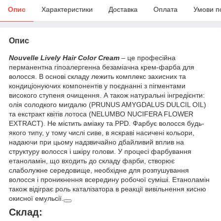
Опис
Характеристики
Доставка
Оплата
Умови п
Опис
Nouvelle Lively Hair Color Cream
– це професійна
перманентна гіпоалергенна безаміачна крем-фарба для
волосся. В основі складу лежить комплекс захисних та
кондиціонуючих компонентів у поєднанні з пігментами
високого ступеня очищення. А також натуральні інгредієнти:
олія солодкого мигдалю (PRUNUS AMYGDALUS DULCIL OIL)
та екстракт квітів лотоса (NELUMBO NUCIFERA FLOWER
EXTRACT). Не містить аміаку та PPD. Фарбує волосся будь-
якого типу, у тому числі сиве, в яскраві насичені кольори,
надаючи при цьому надзвичайно дбайливий вплив на
структуру волосся і шкіру голови. У процесі фарбування
етаноламін, що входить до складу фарби, створює
слаболужне середовище, необхідне для розпушування
волосся і проникнення всередину робочої суміші. Етаноламін
також відіграє роль каталізатора в реакції вивільнення кисню
окисної емульсії.
Склад: