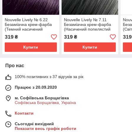
Nouvelle Lively № 6.22
Nouvelle Lively № 7.11
Nouv
Безаміачна крем-фарба
Безаміачна крем-фарба
Беза
(Темний насичений
(Насичений попелястий
(Сві
фіолетовий блонд) 100мл.
блонд) 100 мл.
наси
319
319
319
₴
₴
Купити
Купити
Про нас
100% позитивних з 37 відгуків за рік
Працює з 20.09.2020
м. Софіївська Борщагівка
Софіївська Борщагівка, Україна
Контакти
Сьогодні вихідний
Показати весь графік роботи