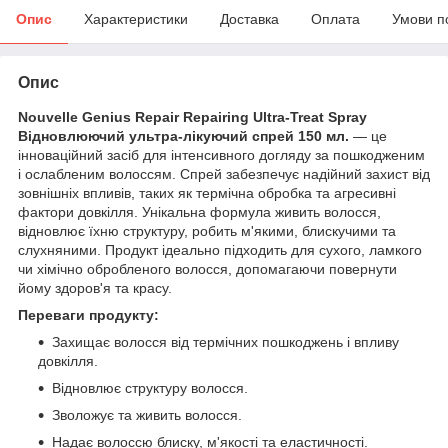
Опис
Характеристики
Доставка
Оплата
Умови п
Опис
Nouvelle Genius Repair Repairing Ultra-Treat Spray
Відновлюючий ультра-лікуючий спрей 150 мл.
— це
інноваційний засіб для інтенсивного догляду за пошкодженим
і ослабленим волоссям. Спрей забезпечує надійний захист від
зовнішніх впливів, таких як термічна обробка та агресивні
фактори довкілля. Унікальна формула живить волосся,
відновлює їхню структуру, робить м'якими, блискучими та
слухняними. Продукт ідеально підходить для сухого, ламкого
чи хімічно обробленого волосся, допомагаючи повернути
йому здоров'я та красу.
Переваги продукту:
Захищає волосся від термічних пошкоджень і впливу
довкілля.
Відновлює структуру волосся.
Зволожує та живить волосся.
Надає волоссю блиску, м'якості та еластичності.