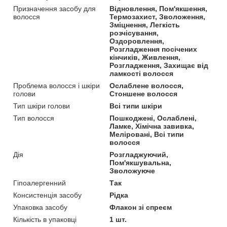
Призначення засобу для
Відновлення, Пом'якшення,
волосся
Термозахист, Зволоження,
Зміцнення, Легкість
розчісування,
Оздоровлення,
Розгладження посічених
кінчиків, Живлення,
Розгладження, Захищає від
ламкості волосся
Проблема волосся і шкіри
Ослаблене волосся,
голови
Стоншене волосся
Тип шкіри голови
Всі типи шкіри
Тип волосся
Пошкоджені, Ослаблені,
Ламке, Хімічна завивка,
Меліровані, Всі типи
волосся
Дія
Розгладжуючий,
Пом'якшувальна,
Зволожуюче
Гіпоалергенний
Так
Консистенція засобу
Рідка
Упаковка засобу
Флакон зі спреєм
Кількість в упаковці
1 шт.