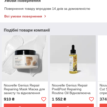
Умови повернення
Повернення товару впродовж 14 днів за домовленістю
Всі умови повернення
Подібні товари компанії
Nouvelle Genius Repair
Nouvelle Genius Repair
Nouv
Repairing Mask Маска для
Pre&Post Repairing
Cut 
захисту та відновлення
Routine Oil Відновлююча
спре
волосся 300 мл.
олія для захисту волосся
влас
910
1 552
374
₴
₴
100 мл.