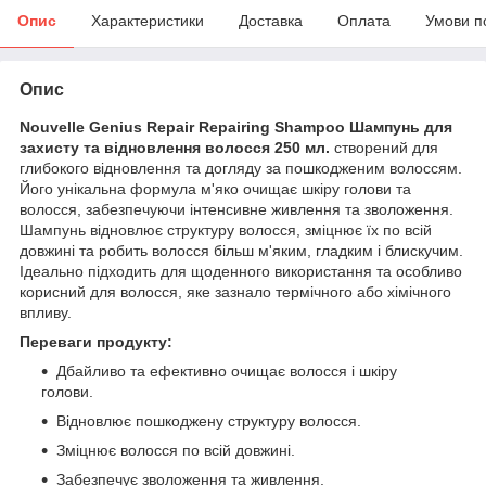
Опис
Характеристики
Доставка
Оплата
Умови п
Опис
Nouvelle Genius Repair Repairing Shampoo Шампунь для
захисту та відновлення волосся 250 мл.
створений для
глибокого відновлення та догляду за пошкодженим волоссям.
Його унікальна формула м'яко очищає шкіру голови та
волосся, забезпечуючи інтенсивне живлення та зволоження.
Шампунь відновлює структуру волосся, зміцнює їх по всій
довжині та робить волосся більш м'яким, гладким і блискучим.
Ідеально підходить для щоденного використання та особливо
корисний для волосся, яке зазнало термічного або хімічного
впливу.
Переваги продукту:
Дбайливо та ефективно очищає волосся і шкіру
голови.
Відновлює пошкоджену структуру волосся.
Зміцнює волосся по всій довжині.
Забезпечує зволоження та живлення.