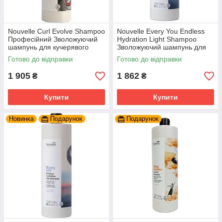
Nouvelle Curl Evolve Shampoo
Nouvelle Every You Endless
Професійний Зволожуючий
Hydration Light Shampoo
шампунь для кучерявого
Зволожуючий шампунь для
волосся 1000 мл.
частого використання 1000
Готово до відправки
Готово до відправки
мл.
1 905
1 862
₴
₴
Купити
Купити
Новинка
Подарунок
Подарунок