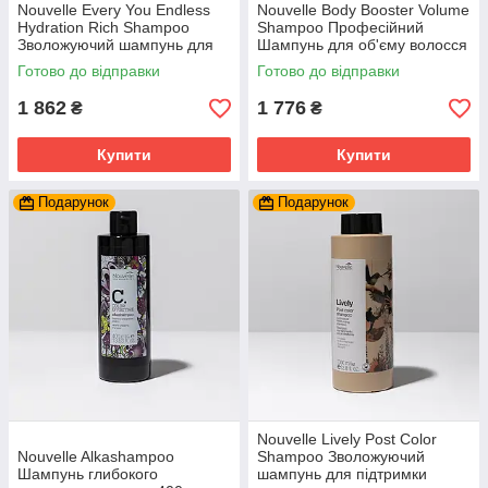
Nouvelle Every You Endless
Nouvelle Body Booster Volume
Hydration Rich Shampoo
Shampoo Професійний
Зволожуючий шампунь для
Шампунь для об'єму волосся
нормального та густого
1000 мл.
Готово до відправки
Готово до відправки
волосся 1 л.
1 862
1 776
₴
₴
Купити
Купити
Подарунок
Подарунок
Nouvelle Lively Post Color
Nouvelle Alkashampoo
Shampoo Зволожуючий
Шампунь глибокого
шампунь для підтримки