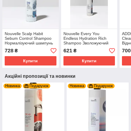
Nouvelle Scalp Habit
Nouvelle Every You
ADDM
Sebum Control Shampoo
Endless Hydration Rich
Clea
Нормалізуючий шампунь
Shampoo Зволожуючий
Від
для жирної шкіри голови
шампунь для
для 
728
621
700
₴
₴
та волосся 250 мл.
нормального та густого
волосся 250мл
Купити
Купити
Акційні пропозиції та новинки
Новинка
Подарунок
Новинка
Подарунок