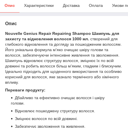
Опис
Характеристики
Доставка
Оплата
Умови п
Опис
Nouvelle Genius Repair Repairing Shampoo Шампунь для
захисту та відновлення волосся 1000 мл.
створений для
глибокого відновлення та догляду за пошкодженим волоссям.
Його унікальна формула м'яко очищає шкіру голови та
волосся, забезпечуючи інтенсивне живлення та зволоження.
Шампунь відновлює структуру волосся, зміцнює їх по всій
довжині та робить волосся більш м'яким, гладким і блискучим.
Ідеально підходить для щоденного використання та особливо
корисний для волосся, яке зазнало термічного або хімічного
впливу.
Переваги продукту:
Дбайливо та ефективно очищає волосся і шкіру
голови.
Відновлює пошкоджену структуру волосся.
Зміцнює волосся по всій довжині.
Забезпечує зволоження та живлення.