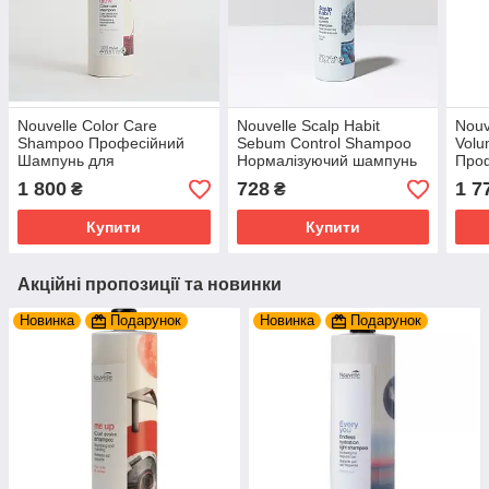
Nouvelle Color Care
Nouvelle Scalp Habit
Nouv
Shampoo Професійний
Sebum Control Shampoo
Vol
Шампунь для
Нормалізуючий шампунь
Про
фарбованого волосся
для жирної шкіри голови
для 
1 800
728
1 7
₴
₴
1000 мл.
та волосся 250 мл.
мл.
Купити
Купити
Акційні пропозиції та новинки
Новинка
Подарунок
Новинка
Подарунок