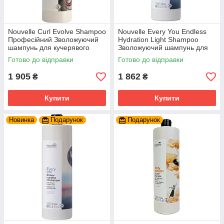
Nouvelle Curl Evolve Shampoo
Nouvelle Every You Endless
Професійний Зволожуючий
Hydration Light Shampoo
шампунь для кучерявого
Зволожуючий шампунь для
волосся 1000 мл.
частого використання 1000
Готово до відправки
Готово до відправки
мл.
1 905
1 862
₴
₴
Купити
Купити
Новинка
Подарунок
Подарунок