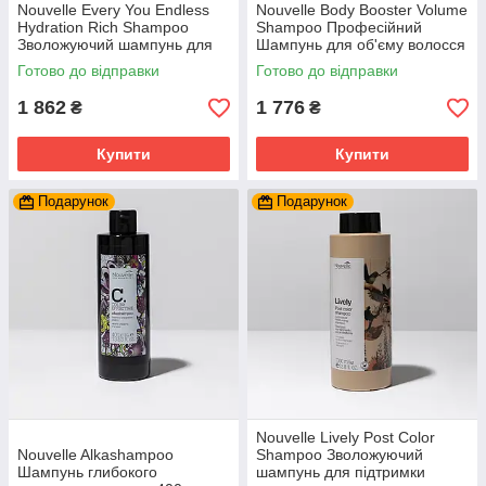
Nouvelle Every You Endless
Nouvelle Body Booster Volume
Hydration Rich Shampoo
Shampoo Професійний
Зволожуючий шампунь для
Шампунь для об'єму волосся
нормального та густого
1000 мл.
Готово до відправки
Готово до відправки
волосся 1 л.
1 862
1 776
₴
₴
Купити
Купити
Подарунок
Подарунок
Nouvelle Lively Post Color
Nouvelle Alkashampoo
Shampoo Зволожуючий
Шампунь глибокого
шампунь для підтримки