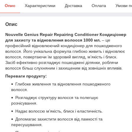
Опис
Характеристики
Доставка
Оплата
Умови п
Опис
Nouvelle Genius Repair Repairing Conditioner Кондиціонер
для захисту та відновлення волосся 1000 мл.
– це
професійний відновлюючий кондиціонер для пошкодженого
волосся. Його унікальна формула глибоко живить і відновлює
волосся, повертаючи їм здоровий вигляд, м’якість і блиск.
Засіб ефективно розгладжує пошкоджені ділянки, роблячи
волосся більш слухняним і захищеним від зовнішніх впливів.
Переваги продукту:
Глибоке живлення та відновлення пошкодженого
волосся.
Розгладжує структуру волосся та полегшує
розчісування.
Надає волоссю м’якість, блиск і еластичність.
Допомагає захистити волосся від ламкості та
пересушування.