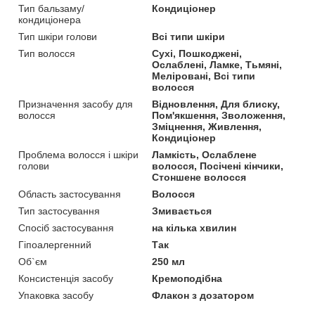
Тип бальзаму/
Кондиціонер
кондиціонера
Тип шкіри голови
Всі типи шкіри
Тип волосся
Сухі, Пошкоджені,
Ослаблені, Ламке, Тьмяні,
Меліровані, Всі типи
волосся
Призначення засобу для
Відновлення, Для блиску,
волосся
Пом'якшення, Зволоження,
Зміцнення, Живлення,
Кондиціонер
Проблема волосся і шкіри
Ламкість, Ослаблене
голови
волосся, Посічені кінчики,
Стоншене волосся
Область застосування
Волосся
Тип застосування
Змивається
Спосіб застосування
на кілька хвилин
Гіпоалергенний
Так
Об`єм
250 мл
Консистенція засобу
Кремоподібна
Упаковка засобу
Флакон з дозатором