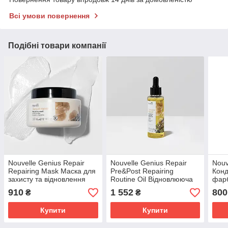
Всі умови повернення
Подібні товари компанії
Nouvelle Genius Repair
Nouvelle Genius Repair
Nouv
Repairing Mask Маска для
Pre&Post Repairing
Конд
захисту та відновлення
Routine Oil Відновлююча
фарб
волосся 300 мл.
олія для захисту волосся
мл.
910
1 552
800
₴
₴
100 мл.
Купити
Купити