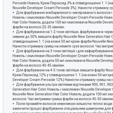
Peroxide Новель Крем Пероксид 3% в співвідношенні 1: 1 (н
Nouvelle Developer Cream Peroxide 3%). Нанести отриману су
Для фарбування знебарвленого і мелірованого волосся і па
Новель і окислювач Nouvelle Developer Cream Peroxide Нове
Hair Color Новель додати 100 мл окислювача Nouvelle Devel
фарби на волоссі 25-35 хвилин.
Для фарбування на 1-2 тони світліше, фарбування в червоні 
сивини до 50% змішати фарбу Nouvelle New Generation Hair 
співвідношенні 1: 1 (на кожні 50 мл крем-фарби Nouvelle Ne
Нанести отриману суміш на немите сухе волосся. Час витрим
Для фарбування на 3 тони світліше і для зафарбовування 
Новель і окислювач Nouvelle Developer Cream Peroxide Нове
Hair Color Новель додати 50 мл окислювача Nouvelle Develo
фарби на волоссі 40-45 хвилин.
Для фарбування на 4-5 тонів світліше змішати фарбу Nouve
Крем Пероксид 12% у співвідношенні 1: 1 (на кожні 50 мл к
Developer Cream Peroxide 12%) Нанести отриману суміш на н
Для фарбування ультра світлими відтінками 900, 901, 902, 1
Generation Hair Color Новель і окислювач Nouvelle Develope
Nouvelle New Generation Hair Color Новель додати 100 мл о
волосся. Час витримки суміші фарби на волоссі 45-50 хвили
Після промийте волосся невеликою кількістю теплої води
закінчити процес фарбування спеціальним шампунем для фар