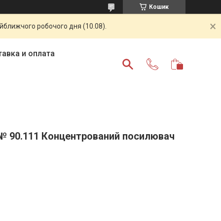
Кошик
айближчого робочого дня (10.08).
авка и оплата
а № 90.111 Концентрований посилювач