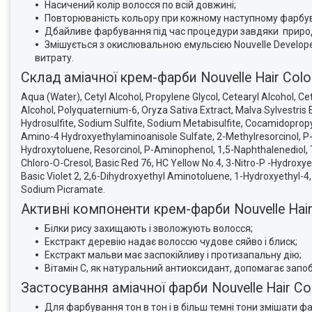
Насичений колір волосся по всій довжині;
Повторюваність кольору при кожному наступному фарбув
Дбайливе фарбування під час процедури завдяки природн
Змішується з окислювальною емульсією Nouvelle Develope
витрату.
Склад аміачної крем-фарби Nouvelle Hair Col
Aqua (Water), Cetyl Alcohol, Propylene Glycol, Cetearyl Alcohol, 
Alcohol, Polyquaternium-6, Oryza Sativa Extract, Malva Sylvestris
Hydrosulfite, Sodium Sulfite, Sodium Metabisulfite, Cocamidopropy
Amino-4 Hydroxyethylaminoanisole Sulfate, 2-Methylresorcinol, 
Hydroxytoluene, Resorcinol, P-Aminophenol, 1,5-Naphthalenediol,
Chloro-O-Cresol, Basic Red 76, HC Yellow No.4, 3-Nitro-P -Hydroxy
Basic Violet 2, 2,6-Dihydroxyethyl Aminotoluene, 1-Hydroxyethyl-4
Sodium Picramate.
Активні компоненти крем-фарби Nouvelle Hair
Білки рису захищають і зволожують волосся;
Екстракт деревію надає волоссю чудове сяйво і блиск;
Екстракт мальви має заспокійливу і протизапальну дію;
Вітамін С, як натуральний антиоксидант, допомагає зап
Застосування аміачної фарби Nouvelle Hair Col
Для фарбування тон в тон і в більш темні тони змішати фа