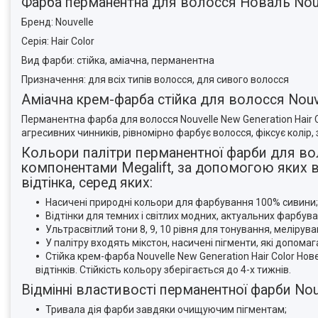
Фарба перманентна для волосся Новаль Nouve
Бренд: Nouvelle
Серія: Hair Color
Вид фарби: стійка, аміачна, перманентна
Призначення: для всіх типів волосся, для сивого волосся
Аміачна крем-фарба стійка для волосся Nouve
Перманентна фарба для волосся Nouvelle New Generation Hair 
агресивних чинників, рівномірно фарбує волосся, фіксує колір
Кольори палітри перманентної фарби для вол
компонентами Megalift, за допомогою яких вих
відтінка, серед яких:
Насичені природні кольори для фарбування 100% сивини;
Відтінки для темних і світлих модних, актуальних фарбува
Ультрасвітлий тони 8, 9, 10 рівня для тонування, меліру
У палітру входять мікстон, насичені пігменти, які допома
Стійка крем-фарба Nouvelle New Generation Hair Color Новел
відтінків. Стійкість кольору зберігається до 4-х тижнів.
Відмінні властивості перманентної фарби Nouv
Тривала дія фарби завдяки очищуючим пігментам;