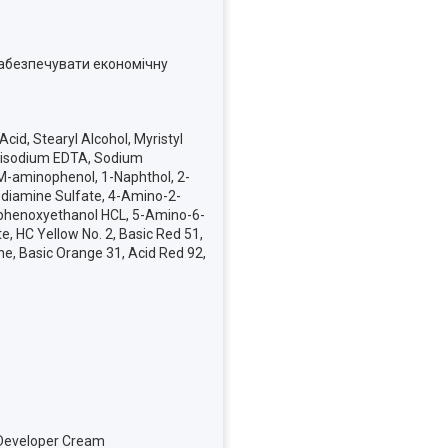
забезпечувати економічну
id, Stearyl Alcohol, Myristyl
, Disodium EDTA, Sodium
 M-aminophenol, 1-Naphthol, 2-
diamine Sulfate, 4-Amino-2-
nophenoxyethanol HCL, 5-Amino-6-
, HC Yellow No. 2, Basic Red 51,
ne, Basic Orange 31, Acid Red 92,
 Developer Cream