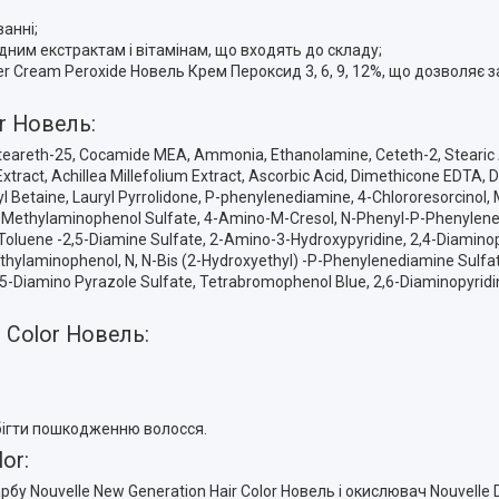
анні;
им екстрактам і вітамінам, що входять до складу;
r Cream Peroxide Новель Крем Пероксид 3, 6, 9, 12%, що дозволяє 
or Новель:
Ceteareth-25, Cocamide MEA, Ammonia, Ethanolamine, Ceteth-2, Stearic Ac
 Extract, Achillea Millefolium Extract, Ascorbic Acid, Dimethicone EDTA
l Betaine, Lauryl Pyrrolidone, P-phenylenediamine, 4-Chlororesorcinol,
P-Methylaminophenol Sulfate, 4-Amino-M-Cresol, N-Phenyl-P-Phenylene
 Toluene -2,5-Diamine Sulfate, 2-Amino-3-Hydroxypyridine, 2,4-Diami
ethylaminophenol, N, N-Bis (2-Hydroxyethyl) -P-Phenylenediamine Sulfate
,5-Diamino Pyrazole Sulfate, Tetrabromophenol Blue, 2,6-Diaminopyridi
 Color Новель:
обігти пошкодженню волосся.
or:
рбу Nouvelle New Generation Hair Color Новель і окислювач Nouvelle