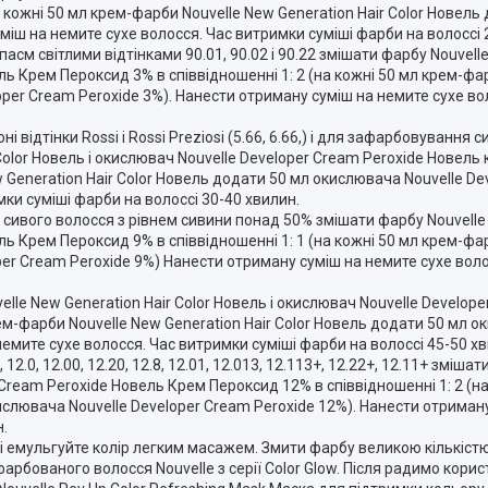
а кожні 50 мл крем-фарби Nouvelle New Generation Hair Color Новел
міш на немите сухе волосся. Час витримки суміші фарби на волоссі 
см світлими відтінками 90.01, 90.02 і 90.22 змішати фарбу Nouvelle 
ль Крем Пероксид 3% в співвідношенні 1: 2 (на кожні 50 мл крем-фа
oper Cream Peroxide 3%). Нанести отриману суміш на немите сухе во
відтінки Rossi і Rossi Preziosi (5.66, 6.66,) і для зафарбовування 
Color Новель і окислювач Nouvelle Developer Cream Peroxide Новель
w Generation Hair Color Новель додати 50 мл окислювача Nouvelle De
ки суміші фарби на волоссі 30-40 хвилин.
сивого волосся з рівнем сивини понад 50% змішати фарбу Nouvelle N
ль Крем Пероксид 9% в співвідношенні 1: 1 (на кожні 50 мл крем-фа
per Cream Peroxide 9%) Нанести отриману суміш на немите сухе воло
lle New Generation Hair Color Новель і окислювач Nouvelle Develop
рем-фарби Nouvelle New Generation Hair Color Новель додати 50 мл о
емите сухе волосся. Час витримки суміші фарби на волоссі 45-50 хв
2.0, 12.00, 12.20, 12.8, 12.01, 12.013, 12.113+, 12.22+, 12.11+ зміша
r Cream Peroxide Новель Крем Пероксид 12% в співвідношенні 1: 2 (
кислювача Nouvelle Developer Cream Peroxide 12%). Нанести отриман
н.
 і емульгуйте колір легким масажем. Змити фарбу великою кількіс
бованого волосся Nouvelle з серії Color Glow. Після радимо кори