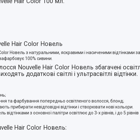
lle Hair Color 100 мл.
lle Hair Color Новель
Color Новель з натуральними, яскравими і насиченими відтінками з
, зафарбовує 100% сивини.
осся Nouvelle Hair Color Новель збагачені осв
одять додаткові світлі і ультрасвітлі відтінки.
нь;
вання та фарбування попередньо освітленого волосся, блонд;
гають прибирати невідповідні відтінки і створювати нові кольори.
ь відтінками з основної палітри освітлює до 3-х рівнів, і до 5 рівнів
elle Hair Color Новель: