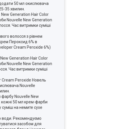
ь додати 50 мл окислювача
25-35 хвилин.
New Generation Hair Color
рби Nouvelle New Generation
лосся. Час витримки суміші
сивого волосся з рівнем
 крем Пероксид 6% в
veloper Cream Peroxide 6%)
ew Generation Hair Color
рби Nouvelle New Generation
сся. Час витримки суміші
er Cream Peroxide Новель
кислювача Nouvelle
илин.
ти фарбу Nouvelle New
на кожні 50 мл крем-фарби
у суміш на немите сухе
тю води. Рекомендуємо
стуватися засобом для