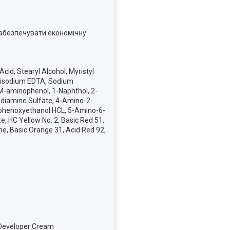
забезпечувати економічну
id, Stearyl Alcohol, Myristyl
, Disodium EDTA, Sodium
 M-aminophenol, 1-Naphthol, 2-
diamine Sulfate, 4-Amino-2-
nophenoxyethanol HCL, 5-Amino-6-
, HC Yellow No. 2, Basic Red 51,
ne, Basic Orange 31, Acid Red 92,
 Developer Cream