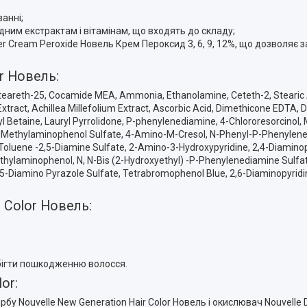
анні;
им екстрактам і вітамінам, що входять до складу;
r Cream Peroxide Новель Крем Пероксид 3, 6, 9, 12%, що дозволяє 
or Новель:
Ceteareth-25, Cocamide MEA, Ammonia, Ethanolamine, Ceteth-2, Stearic Ac
 Extract, Achillea Millefolium Extract, Ascorbic Acid, Dimethicone EDTA
l Betaine, Lauryl Pyrrolidone, P-phenylenediamine, 4-Chlororesorcinol,
P-Methylaminophenol Sulfate, 4-Amino-M-Cresol, N-Phenyl-P-Phenylene
 Toluene -2,5-Diamine Sulfate, 2-Amino-3-Hydroxypyridine, 2,4-Diami
ethylaminophenol, N, N-Bis (2-Hydroxyethyl) -P-Phenylenediamine Sulfate
,5-Diamino Pyrazole Sulfate, Tetrabromophenol Blue, 2,6-Diaminopyridi
 Color Новель:
обігти пошкодженню волосся.
or:
рбу Nouvelle New Generation Hair Color Новель і окислювач Nouvelle