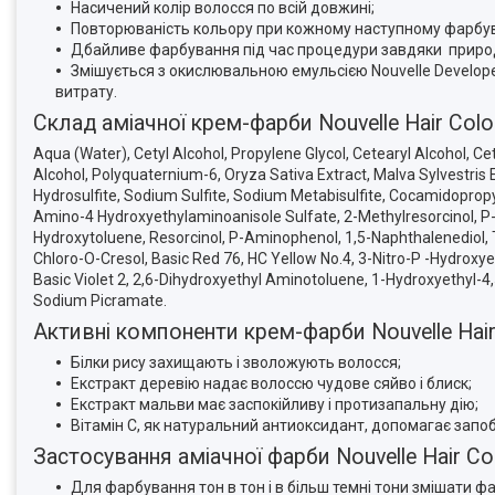
Насичений колір волосся по всій довжині;
Повторюваність кольору при кожному наступному фарбув
Дбайливе фарбування під час процедури завдяки природн
Змішується з окислювальною емульсією Nouvelle Develope
витрату.
Склад аміачної крем-фарби Nouvelle Hair Col
Aqua (Water), Cetyl Alcohol, Propylene Glycol, Cetearyl Alcohol, 
Alcohol, Polyquaternium-6, Oryza Sativa Extract, Malva Sylvestris
Hydrosulfite, Sodium Sulfite, Sodium Metabisulfite, Cocamidopropy
Amino-4 Hydroxyethylaminoanisole Sulfate, 2-Methylresorcinol, 
Hydroxytoluene, Resorcinol, P-Aminophenol, 1,5-Naphthalenediol,
Chloro-O-Cresol, Basic Red 76, HC Yellow No.4, 3-Nitro-P -Hydroxy
Basic Violet 2, 2,6-Dihydroxyethyl Aminotoluene, 1-Hydroxyethyl-4
Sodium Picramate.
Активні компоненти крем-фарби Nouvelle Hair
Білки рису захищають і зволожують волосся;
Екстракт деревію надає волоссю чудове сяйво і блиск;
Екстракт мальви має заспокійливу і протизапальну дію;
Вітамін С, як натуральний антиоксидант, допомагає зап
Застосування аміачної фарби Nouvelle Hair Col
Для фарбування тон в тон і в більш темні тони змішати фа