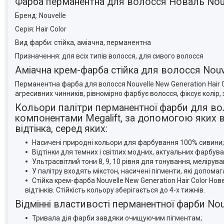
Фарба перманентна для волосся Новаль Nouve
Бренд: Nouvelle
Серія: Hair Color
Вид фарби: стійка, аміачна, перманентна
Призначення: для всіх типів волосся, для сивого волосся
Аміачна крем-фарба стійка для волосся Nouve
Перманентна фарба для волосся Nouvelle New Generation Hair 
агресивних чинників, рівномірно фарбує волосся, фіксує колір
Кольори палітри перманентної фарби для вол
компонентами Megalift, за допомогою яких вих
відтінка, серед яких:
Насичені природні кольори для фарбування 100% сивини;
Відтінки для темних і світлих модних, актуальних фарбува
Ультрасвітлий тони 8, 9, 10 рівня для тонування, меліру
У палітру входять мікстон, насичені пігменти, які допома
Стійка крем-фарба Nouvelle New Generation Hair Color Новел
відтінків. Стійкість кольору зберігається до 4-х тижнів.
Відмінні властивості перманентної фарби Nouv
Тривала дія фарби завдяки очищуючим пігментам;