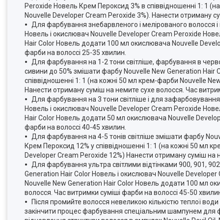
Peroxide Новель Крем Пероксид 3% в співвідношенні 1: 1 (н
Nouvelle Developer Cream Peroxide 3%). Нанести отриману су
Для фарбування знебарвленого і мелірованого волосся і па
Новель і окислювач Nouvelle Developer Cream Peroxide Нове
Hair Color Новель додати 100 мл окислювача Nouvelle Devel
фарби на волоссі 25-35 хвилин.
Для фарбування на 1-2 тони світліше, фарбування в червоні 
сивини до 50% змішати фарбу Nouvelle New Generation Hair 
співвідношенні 1: 1 (на кожні 50 мл крем-фарби Nouvelle Ne
Нанести отриману суміш на немите сухе волосся. Час витрим
Для фарбування на 3 тони світліше і для зафарбовування 
Новель і окислювач Nouvelle Developer Cream Peroxide Нове
Hair Color Новель додати 50 мл окислювача Nouvelle Develo
фарби на волоссі 40-45 хвилин.
Для фарбування на 4-5 тонів світліше змішати фарбу Nouve
Крем Пероксид 12% у співвідношенні 1: 1 (на кожні 50 мл к
Developer Cream Peroxide 12%) Нанести отриману суміш на н
Для фарбування ультра світлими відтінками 900, 901, 902, 1
Generation Hair Color Новель і окислювач Nouvelle Develope
Nouvelle New Generation Hair Color Новель додати 100 мл о
волосся. Час витримки суміші фарби на волоссі 45-50 хвили
Після промийте волосся невеликою кількістю теплої води
закінчити процес фарбування спеціальним шампунем для фар