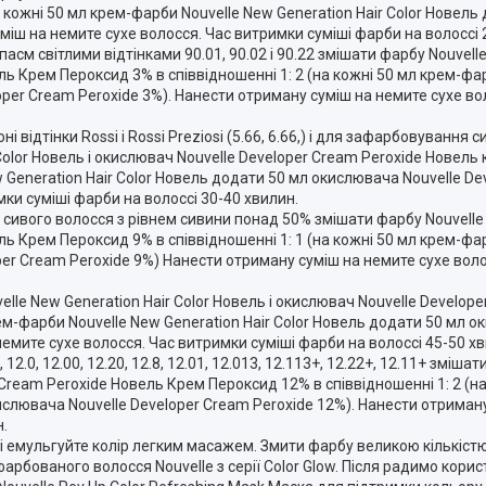
а кожні 50 мл крем-фарби Nouvelle New Generation Hair Color Новел
міш на немите сухе волосся. Час витримки суміші фарби на волоссі 
см світлими відтінками 90.01, 90.02 і 90.22 змішати фарбу Nouvelle 
ль Крем Пероксид 3% в співвідношенні 1: 2 (на кожні 50 мл крем-фа
oper Cream Peroxide 3%). Нанести отриману суміш на немите сухе во
відтінки Rossi і Rossi Preziosi (5.66, 6.66,) і для зафарбовування 
Color Новель і окислювач Nouvelle Developer Cream Peroxide Новель
w Generation Hair Color Новель додати 50 мл окислювача Nouvelle De
ки суміші фарби на волоссі 30-40 хвилин.
сивого волосся з рівнем сивини понад 50% змішати фарбу Nouvelle N
ль Крем Пероксид 9% в співвідношенні 1: 1 (на кожні 50 мл крем-фа
per Cream Peroxide 9%) Нанести отриману суміш на немите сухе воло
lle New Generation Hair Color Новель і окислювач Nouvelle Develop
рем-фарби Nouvelle New Generation Hair Color Новель додати 50 мл о
емите сухе волосся. Час витримки суміші фарби на волоссі 45-50 хв
2.0, 12.00, 12.20, 12.8, 12.01, 12.013, 12.113+, 12.22+, 12.11+ зміша
r Cream Peroxide Новель Крем Пероксид 12% в співвідношенні 1: 2 (
кислювача Nouvelle Developer Cream Peroxide 12%). Нанести отриман
н.
 і емульгуйте колір легким масажем. Змити фарбу великою кількіс
бованого волосся Nouvelle з серії Color Glow. Після радимо кори