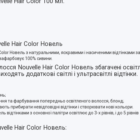
lle Hair Color 100 мл.
lle Hair Color Новель
Color Новель з натуральними, яскравими і насиченими відтінками з
, зафарбовує 100% сивини.
осся Nouvelle Hair Color Новель збагачені осв
одять додаткові світлі і ультрасвітлі відтінки.
нь;
вання та фарбування попередньо освітленого волосся, блонд;
гають прибирати невідповідні відтінки і створювати нові кольори.
ь відтінками з основної палітри освітлює до 3-х рівнів, і до 5 рівнів
elle Hair Color Новель: