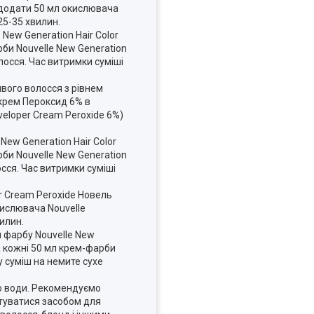
ь додати 50 мл окислювача
25-35 хвилин.
New Generation Hair Color
рби Nouvelle New Generation
лосся. Час витримки суміші
сивого волосся з рівнем
 крем Пероксид 6% в
veloper Cream Peroxide 6%)
ew Generation Hair Color
рби Nouvelle New Generation
сся. Час витримки суміші
er Cream Peroxide Новель
кислювача Nouvelle
илин.
ти фарбу Nouvelle New
на кожні 50 мл крем-фарби
у суміш на немите сухе
тю води. Рекомендуємо
стуватися засобом для