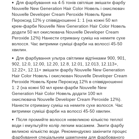
Для фарбування на 4-5 тонів світліше змішати фарбу
Nouvelle New Generation Hair Color Новель і окислювач
Nouvelle Developer Cream Peroxide Новель Крем
Пероксид 12% у співвідношенні 1: 1 (на кожні 50 мл
крем-фарби Nouvelle New Generation Hair Color Новель
додати 50 мл окислювача Nouvelle Developer Cream
Peroxide 12%) Нанести отриману суміш на немите сухе
волосся. Час витримки суміші фарби на волоссі 45-50
хвилин.
Для фарбування ультра світлими відтінками 900, 901,
902, 12.0, 12.00, 12.20, 12.8, 12.01, 12.013, 12.113+,
12.22+, 12.11+ змішати фарбу Nouvelle New Generation
Hair Color Новель і окислювач Nouvelle Developer Cream
Peroxide Новель Крем Пероксид 12% в співвідношенні
1: 2 (на кожні 50 мл крем-фарби Nouvelle New
Generation Hair Color Новель додати 100 мл
окислювача Nouvelle Developer Cream Peroxide 12%).
Нанести отриману суміш на немите сухе волосся. Час
витримки суміші фарби на волоссі 45-50 хвилин.
Після промийте волосся невеликою кількістю теплої
води і емульгуйте колір легким масажем. Змити фарбу
великою кількістю води. Рекомендуємо закінчити процес
фарбування спеціальним шампунем для фарбованого