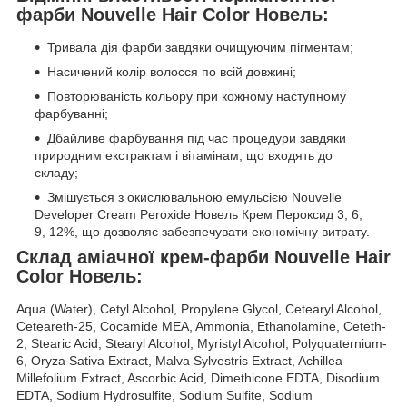
фарби Nouvelle Hair Color Новель:
Тривала дія фарби завдяки очищуючим пігментам;
Насичений колір волосся по всій довжині;
Повторюваність кольору при кожному наступному
фарбуванні;
Дбайливе фарбування під час процедури завдяки
природним екстрактам і вітамінам, що входять до
складу;
Змішується з окислювальною емульсією Nouvelle
Developer Cream Peroxide Новель Крем Пероксид 3, 6,
9, 12%, що дозволяє забезпечувати економічну витрату.
Склад аміачної крем-фарби Nouvelle Hair
Color Новель:
Aqua (Water), Cetyl Alcohol, Propylene Glycol, Cetearyl Alcohol,
Ceteareth-25, Cocamide MEA, Ammonia, Ethanolamine, Ceteth-
2, Stearic Acid, Stearyl Alcohol, Myristyl Alcohol, Polyquaternium-
6, Oryza Sativa Extract, Malva Sylvestris Extract, Achillea
Millefolium Extract, Ascorbic Acid, Dimethicone EDTA, Disodium
EDTA, Sodium Hydrosulfite, Sodium Sulfite, Sodium