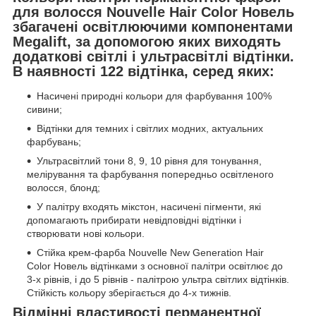
для волосся Nouvelle Hair Color Новель
збагачені освітлюючими компонентами
Megalift, за допомогою яких виходять
додаткові світлі і ультрасвітлі відтінки.
В наявності 122 відтінка, серед яких:
Насичені природні кольори для фарбування 100%
сивини;
Відтінки для темних і світлих модних, актуальних
фарбувань;
Ультрасвітлий тони 8, 9, 10 рівня для тонування,
мелірування та фарбування попередньо освітленого
волосся, блонд;
У палітру входять мікстон, насичені пігменти, які
допомагають прибирати невідповідні відтінки і
створювати нові кольори.
Стійка крем-фарба Nouvelle New Generation Hair
Color Новель відтінками з основної палітри освітлює до
3-х рівнів, і до 5 рівнів - палітрою ультра світлих відтінків.
Стійкість кольору зберігається до 4-х тижнів.
Відмінні властивості перманентної