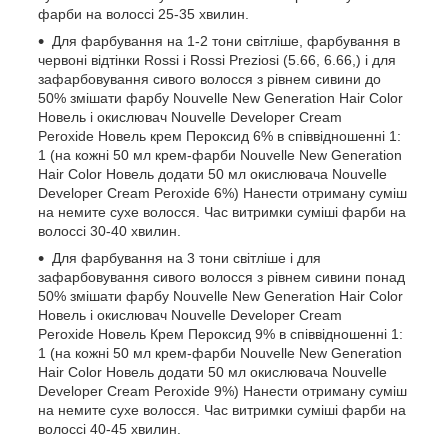
фарби на волоссі 25-35 хвилин.
Для фарбування на 1-2 тони світліше, фарбування в
червоні відтінки Rossi і Rossi Preziosi (5.66, 6.66,) і для
зафарбовування сивого волосся з рівнем сивини до
50% змішати фарбу Nouvelle New Generation Hair Color
Новель і окислювач Nouvelle Developer Cream
Peroxide Новель крем Пероксид 6% в співвідношенні 1:
1 (на кожні 50 мл крем-фарби Nouvelle New Generation
Hair Color Новель додати 50 мл окислювача Nouvelle
Developer Cream Peroxide 6%) Нанести отриману суміш
на немите сухе волосся. Час витримки суміші фарби на
волоссі 30-40 хвилин.
Для фарбування на 3 тони світліше і для
зафарбовування сивого волосся з рівнем сивини понад
50% змішати фарбу Nouvelle New Generation Hair Color
Новель і окислювач Nouvelle Developer Cream
Peroxide Новель Крем Пероксид 9% в співвідношенні 1:
1 (на кожні 50 мл крем-фарби Nouvelle New Generation
Hair Color Новель додати 50 мл окислювача Nouvelle
Developer Cream Peroxide 9%) Нанести отриману суміш
на немите сухе волосся. Час витримки суміші фарби на
волоссі 40-45 хвилин.