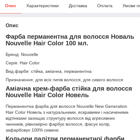
Опис
Характеристики
Доставка
Оплата
Умови п
Опис
Фарба перманентна для волосся Новаль
Nouvelle Hair Color 100 мл.
Бренд: Nouvelle
Серія: Hair Color
Вид фарби: стійка, аміачна, перманентна
Призначення: для всіх типів волосся, для сивого волосся
Аміачна крем-фарба стійка для волосся
Nouvelle Hair Color Новель
Перманентна фарба для волосся Nouvelle New Generation
Hair Color Новель з натуральними, яскравими і насиченими
відтінками захищає структуру волосся від агресивних
чинників, рівномірно фарбує волосся, фіксує колір,
зафарбовує 100% сивини.
Кольори палітри перманентної фарби