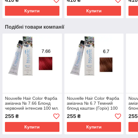
410
410
410
₴
₴
Купити
Купити
Подібні товари компанії
Nouvelle Hair Color Фарба
Nouvelle Hair Color Фарба
Nouv
аміачна № 7.66 Блонд
аміачна № 6.7 Темний
аміа
червоний інтенсив 100 мл.
блонд каштан (Горіх) 100
блон
мл.
255
255
255
₴
₴
Купити
Купити