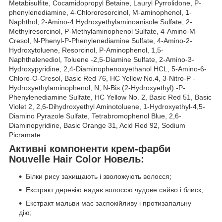
Metabisulfite, Cocamidopropyl Betaine, Lauryl Pyrrolidone, P-
phenylenediamine, 4-Chlororesorcinol, M-aminophenol, 1-
Naphthol, 2-Amino-4 Hydroxyethylaminoanisole Sulfate, 2-
Methylresorcinol, P-Methylaminophenol Sulfate, 4-Amino-M-
Cresol, N-Phenyl-P-Phenylenediamine Sulfate, 4-Amino-2-
Hydroxytoluene, Resorcinol, P-Aminophenol, 1,5-
Naphthalenediol, Toluene -2,5-Diamine Sulfate, 2-Amino-3-
Hydroxypyridine, 2,4-Diaminophenoxyethanol HCL, 5-Amino-6-
Chloro-O-Cresol, Basic Red 76, HC Yellow No.4, 3-Nitro-P -
Hydroxyethylaminophenol, N, N-Bis (2-Hydroxyethyl) -P-
Phenylenediamine Sulfate, HC Yellow No. 2, Basic Red 51, Basic
Violet 2, 2,6-Dihydroxyethyl Aminotoluene, 1-Hydroxyethyl-4,5-
Diamino Pyrazole Sulfate, Tetrabromophenol Blue, 2,6-
Diaminopyridine, Basic Orange 31, Acid Red 92, Sodium
Picramate.
Активні компоненти крем-фарби
Nouvelle Hair Color Новель:
Білки рису захищають і зволожують волосся;
Екстракт деревію надає волоссю чудове сяйво і блиск;
Екстракт мальви має заспокійливу і протизапальну
дію;