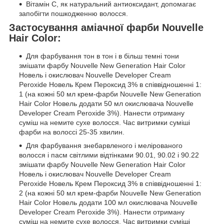
Вітамін С, як натуральний антиоксидант, допомагає
запобігти пошкодженню волосся.
Застосування аміачної фарби Nouvelle
Hair Color:
Для фарбування тон в тон і в більш темні тони
змішати фарбу Nouvelle New Generation Hair Color
Новель і окислювач Nouvelle Developer Cream
Peroxide Новель Крем Пероксид 3% в співвідношенні 1:
1 (на кожні 50 мл крем-фарби Nouvelle New Generation
Hair Color Новель додати 50 мл окислювача Nouvelle
Developer Cream Peroxide 3%). Нанести отриману
суміш на немите сухе волосся. Час витримки суміші
фарби на волоссі 25-35 хвилин.
Для фарбування знебарвленого і мелірованого
волосся і пасм світлими відтінками 90.01, 90.02 і 90.22
змішати фарбу Nouvelle New Generation Hair Color
Новель і окислювач Nouvelle Developer Cream
Peroxide Новель Крем Пероксид 3% в співвідношенні 1:
2 (на кожні 50 мл крем-фарби Nouvelle New Generation
Hair Color Новель додати 100 мл окислювача Nouvelle
Developer Cream Peroxide 3%). Нанести отриману
суміш на немите сухе волосся. Час витримки суміші