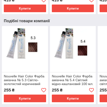
410
410
410
₴
₴
Купити
Купити
Подібні товари компанії
Nouvelle Hair Color Фарба
Nouvelle Hair Color Фарба
Nouv
аміачна № 5.3 Світло-
аміачна № 5.4 Світлий
аміа
золотистий коричневий
мідно-каштановий 100 мл.
світ
100 мл.
255
255
255
₴
₴
Купити
Купити