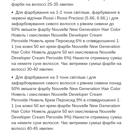
фарби на волоссі 25-35 хвилин.
Для фарбування на 1-2 тони світліше, фарбування в
червоні відтінки Rossi і Rossi Preziosi (5.66, 6.66,) і для
зафарбовування сивого волосся з рівнем сивини до
50% змішати фарбу Nouvelle New Generation Hair Color
Новель і окислювач Nouvelle Developer Cream
Peroxide Новель крем Пероксид 6% в співвідношенні 1:
1 (на кожні 50 мл крем-фарби Nouvelle New Generation
Hair Color Новель додати 50 мл окислювача Nouvelle
Developer Cream Peroxide 6%) Нанести отриману суміш
на немите сухе волосся. Час витримки суміші фарби на
волоссі 30-40 хвилин.
Для фарбування на 3 тони світліше і для
зафарбовування сивого волосся з рівнем сивини понад
50% змішати фарбу Nouvelle New Generation Hair Color
Новель і окислювач Nouvelle Developer Cream
Peroxide Новель Крем Пероксид 9% в співвідношенні 1:
1 (на кожні 50 мл крем-фарби Nouvelle New Generation
Hair Color Новель додати 50 мл окислювача Nouvelle
Developer Cream Peroxide 9%) Нанести отриману суміш
на немите сухе волосся. Час витримки суміші фарби на
волоссі 40-45 хвилин.