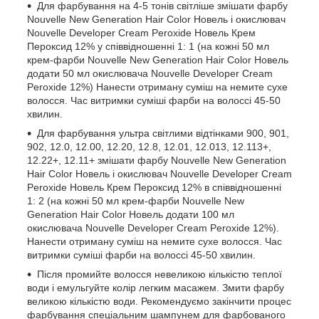
Для фарбування на 4-5 тонів світліше змішати фарбу
Nouvelle New Generation Hair Color Новель і окислювач
Nouvelle Developer Cream Peroxide Новель Крем
Пероксид 12% у співвідношенні 1: 1 (на кожні 50 мл
крем-фарби Nouvelle New Generation Hair Color Новель
додати 50 мл окислювача Nouvelle Developer Cream
Peroxide 12%) Нанести отриману суміш на немите сухе
волосся. Час витримки суміші фарби на волоссі 45-50
хвилин.
Для фарбування ультра світлими відтінками 900, 901,
902, 12.0, 12.00, 12.20, 12.8, 12.01, 12.013, 12.113+,
12.22+, 12.11+ змішати фарбу Nouvelle New Generation
Hair Color Новель і окислювач Nouvelle Developer Cream
Peroxide Новель Крем Пероксид 12% в співвідношенні
1: 2 (на кожні 50 мл крем-фарби Nouvelle New
Generation Hair Color Новель додати 100 мл
окислювача Nouvelle Developer Cream Peroxide 12%).
Нанести отриману суміш на немите сухе волосся. Час
витримки суміші фарби на волоссі 45-50 хвилин.
Після промийте волосся невеликою кількістю теплої
води і емульгуйте колір легким масажем. Змити фарбу
великою кількістю води. Рекомендуємо закінчити процес
фарбування спеціальним шампунем для фарбованого