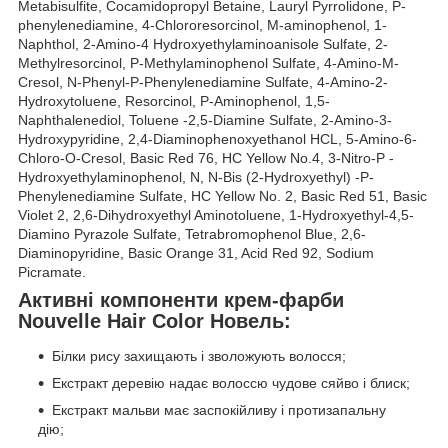
Metabisulfite, Cocamidopropyl Betaine, Lauryl Pyrrolidone, P-
phenylenediamine, 4-Chlororesorcinol, M-aminophenol, 1-
Naphthol, 2-Amino-4 Hydroxyethylaminoanisole Sulfate, 2-
Methylresorcinol, P-Methylaminophenol Sulfate, 4-Amino-M-
Cresol, N-Phenyl-P-Phenylenediamine Sulfate, 4-Amino-2-
Hydroxytoluene, Resorcinol, P-Aminophenol, 1,5-
Naphthalenediol, Toluene -2,5-Diamine Sulfate, 2-Amino-3-
Hydroxypyridine, 2,4-Diaminophenoxyethanol HCL, 5-Amino-6-
Chloro-O-Cresol, Basic Red 76, HC Yellow No.4, 3-Nitro-P -
Hydroxyethylaminophenol, N, N-Bis (2-Hydroxyethyl) -P-
Phenylenediamine Sulfate, HC Yellow No. 2, Basic Red 51, Basic
Violet 2, 2,6-Dihydroxyethyl Aminotoluene, 1-Hydroxyethyl-4,5-
Diamino Pyrazole Sulfate, Tetrabromophenol Blue, 2,6-
Diaminopyridine, Basic Orange 31, Acid Red 92, Sodium
Picramate.
Активні компоненти крем-фарби
Nouvelle Hair Color Новель:
Білки рису захищають і зволожують волосся;
Екстракт деревію надає волоссю чудове сяйво і блиск;
Екстракт мальви має заспокійливу і протизапальну
дію;