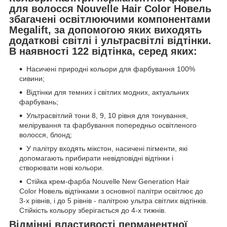
для волосся Nouvelle Hair Color Новель
збагачені освітлюючими компонентами
Megalift, за допомогою яких виходять
додаткові світлі і ультрасвітлі відтінки.
В наявності 122 відтінка, серед яких:
Насичені природні кольори для фарбування 100%
сивини;
Відтінки для темних і світлих модних, актуальних
фарбувань;
Ультрасвітлий тони 8, 9, 10 рівня для тонування,
мелірування та фарбування попередньо освітленого
волосся, блонд;
У палітру входять мікстон, насичені пігменти, які
допомагають прибирати невідповідні відтінки і
створювати нові кольори.
Стійка крем-фарба Nouvelle New Generation Hair
Color Новель відтінками з основної палітри освітлює до
3-х рівнів, і до 5 рівнів - палітрою ультра світлих відтінків.
Стійкість кольору зберігається до 4-х тижнів.
Відмінні властивості перманентної