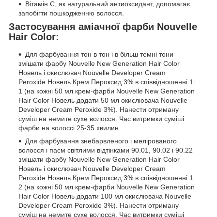
Вітамін С, як натуральний антиоксидант, допомагає
запобігти пошкодженню волосся.
Застосування аміачної фарби Nouvelle
Hair Color:
Для фарбування тон в тон і в більш темні тони
змішати фарбу Nouvelle New Generation Hair Color
Новель і окислювач Nouvelle Developer Cream
Peroxide Новель Крем Пероксид 3% в співвідношенні 1:
1 (на кожні 50 мл крем-фарби Nouvelle New Generation
Hair Color Новель додати 50 мл окислювача Nouvelle
Developer Cream Peroxide 3%). Нанести отриману
суміш на немите сухе волосся. Час витримки суміші
фарби на волоссі 25-35 хвилин.
Для фарбування знебарвленого і мелірованого
волосся і пасм світлими відтінками 90.01, 90.02 і 90.22
змішати фарбу Nouvelle New Generation Hair Color
Новель і окислювач Nouvelle Developer Cream
Peroxide Новель Крем Пероксид 3% в співвідношенні 1:
2 (на кожні 50 мл крем-фарби Nouvelle New Generation
Hair Color Новель додати 100 мл окислювача Nouvelle
Developer Cream Peroxide 3%). Нанести отриману
суміш на немите сухе волосся. Час витримки суміші