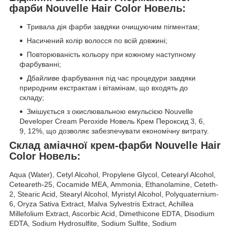
фарби Nouvelle Hair Color Новель:
Тривала дія фарби завдяки очищуючим пігментам;
Насичений колір волосся по всій довжині;
Повторюваність кольору при кожному наступному
фарбуванні;
Дбайливе фарбування під час процедури завдяки
природним екстрактам і вітамінам, що входять до
складу;
Змішується з окислювальною емульсією Nouvelle
Developer Cream Peroxide Новель Крем Пероксид 3, 6,
9, 12%, що дозволяє забезпечувати економічну витрату.
Склад аміачної крем-фарби Nouvelle Hair
Color Новель:
Aqua (Water), Cetyl Alcohol, Propylene Glycol, Cetearyl Alcohol,
Ceteareth-25, Cocamide MEA, Ammonia, Ethanolamine, Ceteth-
2, Stearic Acid, Stearyl Alcohol, Myristyl Alcohol, Polyquaternium-
6, Oryza Sativa Extract, Malva Sylvestris Extract, Achillea
Millefolium Extract, Ascorbic Acid, Dimethicone EDTA, Disodium
EDTA, Sodium Hydrosulfite, Sodium Sulfite, Sodium