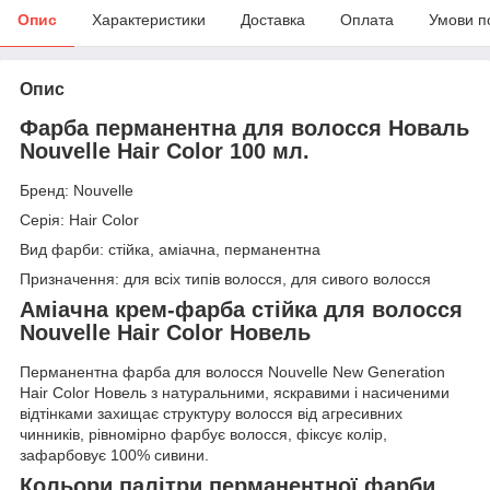
Опис
Характеристики
Доставка
Оплата
Умови п
Опис
Фарба перманентна для волосся Новаль
Nouvelle Hair Color 100 мл.
Бренд: Nouvelle
Серія: Hair Color
Вид фарби: стійка, аміачна, перманентна
Призначення: для всіх типів волосся, для сивого волосся
Аміачна крем-фарба стійка для волосся
Nouvelle Hair Color Новель
Перманентна фарба для волосся Nouvelle New Generation
Hair Color Новель з натуральними, яскравими і насиченими
відтінками захищає структуру волосся від агресивних
чинників, рівномірно фарбує волосся, фіксує колір,
зафарбовує 100% сивини.
Кольори палітри перманентної фарби