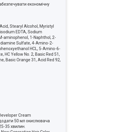
забезпечувати економічну
id, Stearyl Alcohol, Myristyl
, Disodium EDTA, Sodium
 M-aminophenol, 1-Naphthol, 2-
diamine Sulfate, 4-Amino-2-
nophenoxyethanol HCL, 5-Amino-6-
, HC Yellow No. 2, Basic Red 51,
ne, Basic Orange 31, Acid Red 92,
 Developer Cream
ь додати 50 мл окислювача
25-35 хвилин.
New Generation Hair Color