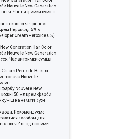
рби Nouvelle New Generation
лосся. Час витримки суміші
сивого волосся з рівнем
 крем Пероксид 6% в
veloper Cream Peroxide 6%)
ew Generation Hair Color
рби Nouvelle New Generation
сся. Час витримки суміші
er Cream Peroxide Новель
кислювача Nouvelle
илин.
ти фарбу Nouvelle New
на кожні 50 мл крем-фарби
у суміш на немите сухе
тю води. Рекомендуємо
стуватися засобом для
у волосся-блонд і іншими