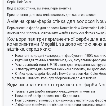
Серія: Hair Color
Вид фарби: стійка, аміачна, перманентна
Призначення: для всіх типів волосся, для сивого волосся
Аміачна крем-фарба стійка для волосся Nouve
Перманентна фарба для волосся Nouvelle New Generation Hair 
агресивних чинників, рівномірно фарбує волосся, фіксує колір
Кольори палітри перманентної фарби для вол
компонентами Megalift, за допомогою яких вих
відтінка, серед яких:
Насичені природні кольори для фарбування 100% сивини;
Відтінки для темних і світлих модних, актуальних фарбува
Ультрасвітлий тони 8, 9, 10 рівня для тонування, меліру
У палітру входять мікстон, насичені пігменти, які допома
Стійка крем-фарба Nouvelle New Generation Hair Color Новел
відтінків. Стійкість кольору зберігається до 4-х тижнів.
Відмінні властивості перманентної фарби Nouv
Тривала дія фарби завдяки очищуючим пігментам;
Насичений колір волосся по всій довжині;
Повторюваність кольору при кожному наступному фарбув
Дбайливе фарбування під час процедури завдяки природн