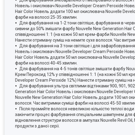
Новель і окислювач Nouvelle Developer Cream Peroxide Нове
Hair Color Новель додати 100 мл окислювача Nouvelle Devel
фарби на волоссі 25-35 хвилин.
Для фарбування на 1-2 тони світліше, фарбування в червоні 
сивини до 50% змішати фарбу Nouvelle New Generation Hair 
співвідношенні 1: 1 (на кожні 50 мл крем-фарби Nouvelle Ne
Нанести отриману суміш на немите сухе волосся. Час витрим
Для фарбування на 3 тони світліше і для зафарбовування 
Новель і окислювач Nouvelle Developer Cream Peroxide Нове
Hair Color Новель додати 50 мл окислювача Nouvelle Develo
фарби на волоссі 40-45 хвилин.
Для фарбування на 4-5 тонів світліше змішати фарбу Nouve
Крем Пероксид 12% у співвідношенні 1: 1 (на кожні 50 мл к
Developer Cream Peroxide 12%) Нанести отриману суміш на н
Для фарбування ультра світлими відтінками 900, 901, 902, 1
Generation Hair Color Новель і окислювач Nouvelle Develope
Nouvelle New Generation Hair Color Новель додати 100 мл о
волосся. Час витримки суміші фарби на волоссі 45-50 хвили
Після промийте волосся невеликою кількістю теплої води
закінчити процес фарбування спеціальним шампунем для фар
відновлення структури волосся в ампулах Nouvelle Revil Oil
продукти з даної серії.