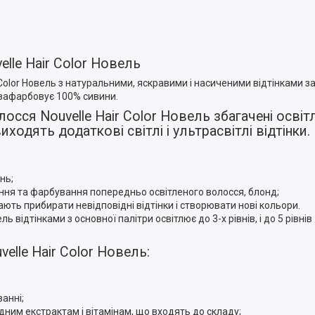
lle Hair Color Новель
Color Новель з натуральними, яскравими і насиченими відтінками з
, зафарбовує 100% сивини.
осся Nouvelle Hair Color Новель збагачені осв
одять додаткові світлі і ультрасвітлі відтінки.
нь;
вання та фарбування попередньо освітленого волосся, блонд;
гають прибирати невідповідні відтінки і створювати нові кольори.
ь відтінками з основної палітри освітлює до 3-х рівнів, і до 5 рівнів
elle Hair Color Новель:
анні;
им екстрактам і вітамінам, що входять до складу;