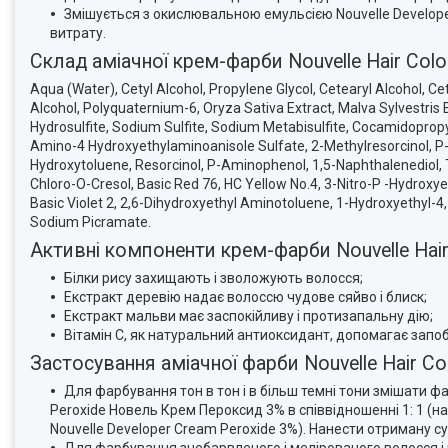
Змішується з окислювальною емульсією Nouvelle Develope
витрату.
Склад аміачної крем-фарби Nouvelle Hair Col
Aqua (Water), Cetyl Alcohol, Propylene Glycol, Cetearyl Alcohol, 
Alcohol, Polyquaternium-6, Oryza Sativa Extract, Malva Sylvestris
Hydrosulfite, Sodium Sulfite, Sodium Metabisulfite, Cocamidopropy
Amino-4 Hydroxyethylaminoanisole Sulfate, 2-Methylresorcinol, 
Hydroxytoluene, Resorcinol, P-Aminophenol, 1,5-Naphthalenediol,
Chloro-O-Cresol, Basic Red 76, HC Yellow No.4, 3-Nitro-P -Hydroxy
Basic Violet 2, 2,6-Dihydroxyethyl Aminotoluene, 1-Hydroxyethyl-4
Sodium Picramate.
Активні компоненти крем-фарби Nouvelle Hair
Білки рису захищають і зволожують волосся;
Екстракт деревію надає волоссю чудове сяйво і блиск;
Екстракт мальви має заспокійливу і протизапальну дію;
Вітамін С, як натуральний антиоксидант, допомагає зап
Застосування аміачної фарби Nouvelle Hair Col
Для фарбування тон в тон і в більш темні тони змішати фа
Peroxide Новель Крем Пероксид 3% в співвідношенні 1: 1 (н
Nouvelle Developer Cream Peroxide 3%). Нанести отриману су
Для фарбування знебарвленого і мелірованого волосся і па