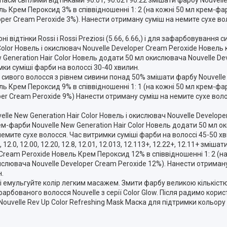
ль Крем Пероксид 3% в співвідношенні 1: 2 (на кожні 50 мл крем-фа
oper Cream Peroxide 3%). Нанести отриману суміш на немите сухе во
відтінки Rossi і Rossi Preziosi (5.66, 6.66,) і для зафарбовування 
Color Новель і окислювач Nouvelle Developer Cream Peroxide Новель
w Generation Hair Color Новель додати 50 мл окислювача Nouvelle De
ки суміші фарби на волоссі 30-40 хвилин.
сивого волосся з рівнем сивини понад 50% змішати фарбу Nouvelle N
ль Крем Пероксид 9% в співвідношенні 1: 1 (на кожні 50 мл крем-фа
per Cream Peroxide 9%) Нанести отриману суміш на немите сухе воло
lle New Generation Hair Color Новель і окислювач Nouvelle Develop
рем-фарби Nouvelle New Generation Hair Color Новель додати 50 мл о
емите сухе волосся. Час витримки суміші фарби на волоссі 45-50 хв
2.0, 12.00, 12.20, 12.8, 12.01, 12.013, 12.113+, 12.22+, 12.11+ зміша
r Cream Peroxide Новель Крем Пероксид 12% в співвідношенні 1: 2 (
кислювача Nouvelle Developer Cream Peroxide 12%). Нанести отриман
н.
 і емульгуйте колір легким масажем. Змити фарбу великою кількіс
бованого волосся Nouvelle з серії Color Glow. Після радимо кори
, Nouvelle Rev Up Color Refreshing Mask Маска для підтримки кольор