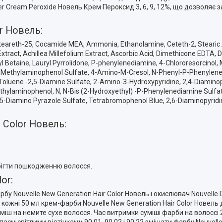
r Cream Peroxide Новель Крем Пероксид 3, 6, 9, 12%, що дозволяє 
or Новель:
Ceteareth-25, Cocamide MEA, Ammonia, Ethanolamine, Ceteth-2, Stearic Ac
 Extract, Achillea Millefolium Extract, Ascorbic Acid, Dimethicone EDTA
l Betaine, Lauryl Pyrrolidone, P-phenylenediamine, 4-Chlororesorcinol,
P-Methylaminophenol Sulfate, 4-Amino-M-Cresol, N-Phenyl-P-Phenylene
 Toluene -2,5-Diamine Sulfate, 2-Amino-3-Hydroxypyridine, 2,4-Diami
ethylaminophenol, N, N-Bis (2-Hydroxyethyl) -P-Phenylenediamine Sulfate
,5-Diamino Pyrazole Sulfate, Tetrabromophenol Blue, 2,6-Diaminopyridi
 Color Новель:
обігти пошкодженню волосся.
or:
рбу Nouvelle New Generation Hair Color Новель і окислювач Nouvelle
а кожні 50 мл крем-фарби Nouvelle New Generation Hair Color Новел
міш на немите сухе волосся. Час витримки суміші фарби на волоссі 
см світлими відтінками 90.01, 90.02 і 90.22 змішати фарбу Nouvelle 