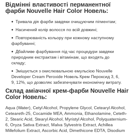
Відмінні властивості перманентної
фарби Nouvelle Hair Color Новель:
Тривала дія фарби завдяки очищуючим пігментам;
Насичений колір волосся по всій довжині;
Повторюваність кольору при кожному наступному
фарбуванні;
Дбайливе фарбування під час процедури завдяки
природним екстрактам і вітамінам, що входять до
складу;
Змішується з окислювальною емульсією Nouvelle
Developer Cream Peroxide Новель Крем Пероксид 3, 6,
9, 12%, що дозволяє забезпечувати економічну витрату.
Склад аміачної крем-фарби Nouvelle Hair
Color Новель:
Aqua (Water), Cetyl Alcohol, Propylene Glycol, Cetearyl Alcohol,
Ceteareth-25, Cocamide MEA, Ammonia, Ethanolamine, Ceteth-
2, Stearic Acid, Stearyl Alcohol, Myristyl Alcohol, Polyquaternium-
6, Oryza Sativa Extract, Malva Sylvestris Extract, Achillea
Millefolium Extract, Ascorbic Acid, Dimethicone EDTA, Disodium