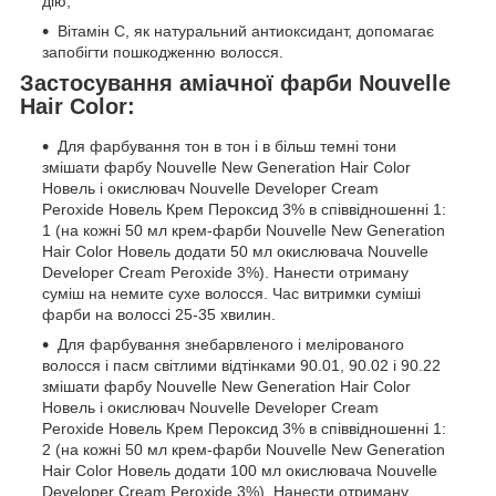
дію;
Вітамін С, як натуральний антиоксидант, допомагає
запобігти пошкодженню волосся.
Застосування аміачної фарби Nouvelle
Hair Color:
Для фарбування тон в тон і в більш темні тони
змішати фарбу Nouvelle New Generation Hair Color
Новель і окислювач Nouvelle Developer Cream
Peroxide Новель Крем Пероксид 3% в співвідношенні 1:
1 (на кожні 50 мл крем-фарби Nouvelle New Generation
Hair Color Новель додати 50 мл окислювача Nouvelle
Developer Cream Peroxide 3%). Нанести отриману
суміш на немите сухе волосся. Час витримки суміші
фарби на волоссі 25-35 хвилин.
Для фарбування знебарвленого і мелірованого
волосся і пасм світлими відтінками 90.01, 90.02 і 90.22
змішати фарбу Nouvelle New Generation Hair Color
Новель і окислювач Nouvelle Developer Cream
Peroxide Новель Крем Пероксид 3% в співвідношенні 1:
2 (на кожні 50 мл крем-фарби Nouvelle New Generation
Hair Color Новель додати 100 мл окислювача Nouvelle
Developer Cream Peroxide 3%). Нанести отриману