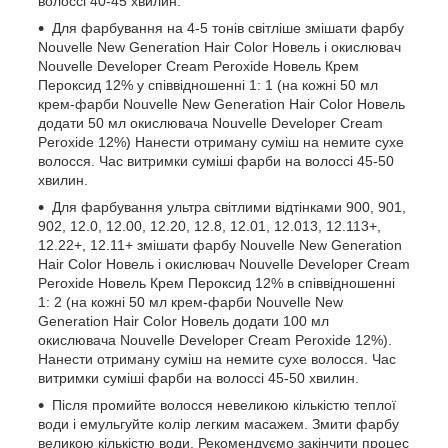
волоссі 40-45 хвилин.
Для фарбування на 4-5 тонів світліше змішати фарбу
Nouvelle New Generation Hair Color Новель і окислювач
Nouvelle Developer Cream Peroxide Новель Крем
Пероксид 12% у співвідношенні 1: 1 (на кожні 50 мл
крем-фарби Nouvelle New Generation Hair Color Новель
додати 50 мл окислювача Nouvelle Developer Cream
Peroxide 12%) Нанести отриману суміш на немите сухе
волосся. Час витримки суміші фарби на волоссі 45-50
хвилин.
Для фарбування ультра світлими відтінками 900, 901,
902, 12.0, 12.00, 12.20, 12.8, 12.01, 12.013, 12.113+,
12.22+, 12.11+ змішати фарбу Nouvelle New Generation
Hair Color Новель і окислювач Nouvelle Developer Cream
Peroxide Новель Крем Пероксид 12% в співвідношенні
1: 2 (на кожні 50 мл крем-фарби Nouvelle New
Generation Hair Color Новель додати 100 мл
окислювача Nouvelle Developer Cream Peroxide 12%).
Нанести отриману суміш на немите сухе волосся. Час
витримки суміші фарби на волоссі 45-50 хвилин.
Після промийте волосся невеликою кількістю теплої
води і емульгуйте колір легким масажем. Змити фарбу
великою кількістю води. Рекомендуємо закінчити процес