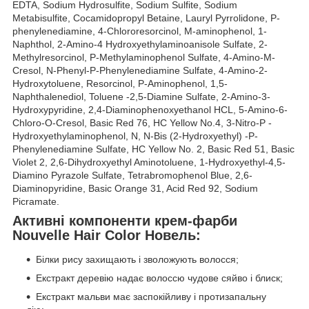
EDTA, Sodium Hydrosulfite, Sodium Sulfite, Sodium
Metabisulfite, Cocamidopropyl Betaine, Lauryl Pyrrolidone, P-
phenylenediamine, 4-Chlororesorcinol, M-aminophenol, 1-
Naphthol, 2-Amino-4 Hydroxyethylaminoanisole Sulfate, 2-
Methylresorcinol, P-Methylaminophenol Sulfate, 4-Amino-M-
Cresol, N-Phenyl-P-Phenylenediamine Sulfate, 4-Amino-2-
Hydroxytoluene, Resorcinol, P-Aminophenol, 1,5-
Naphthalenediol, Toluene -2,5-Diamine Sulfate, 2-Amino-3-
Hydroxypyridine, 2,4-Diaminophenoxyethanol HCL, 5-Amino-6-
Chloro-O-Cresol, Basic Red 76, HC Yellow No.4, 3-Nitro-P -
Hydroxyethylaminophenol, N, N-Bis (2-Hydroxyethyl) -P-
Phenylenediamine Sulfate, HC Yellow No. 2, Basic Red 51, Basic
Violet 2, 2,6-Dihydroxyethyl Aminotoluene, 1-Hydroxyethyl-4,5-
Diamino Pyrazole Sulfate, Tetrabromophenol Blue, 2,6-
Diaminopyridine, Basic Orange 31, Acid Red 92, Sodium
Picramate.
Активні компоненти крем-фарби
Nouvelle Hair Color Новель:
Білки рису захищають і зволожують волосся;
Екстракт деревію надає волоссю чудове сяйво і блиск;
Екстракт мальви має заспокійливу і протизапальну