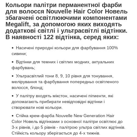
Кольори палітри перманентної фарби
для волосся Nouvelle Hair Color Новель
збагачені освітлюючими компонентами
Megalift, за допомогою яких виходять
додаткові світлі і ультрасвітлі відтінки.
В наявності 122 відтінка, серед яких:
Насичені природні кольори для фарбування 100%
сивини;
Відтінки для темних і світлих модних, актуальних
фарбувань;
Ультрасвітлий тони 8, 9, 10 рівня для тонування,
мелірування та фарбування попередньо освітленого
волосся, блонд;
У палітру входять мікстон, насичені пігменти, які
допомагають прибирати невідповідні відтінки і
створювати нові кольори.
Стійка крем-фарба Nouvelle New Generation Hair
Color Новель відтінками з основної палітри освітлює до
3-х рівнів, і до 5 рівнів - палітрою ультра світлих відтінків.
Стійкість кольору зберігається до 4-х тижнів.