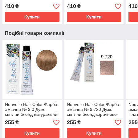
410
410
410
₴
₴
Купити
Купити
Подібні товари компанії
Nouvelle Hair Color Фарба
Nouvelle Hair Color Фарба
Nouv
аміачна № 9.0 Дуже
аміачна № 9.720 Дуже
аміа
світлий блонд натуральий
світлий блонд коричнево-
Плат
теплий 100 мл.
фіолетовий 100 мл.
кори
255
255
255
₴
₴
мл.
Купити
Купити