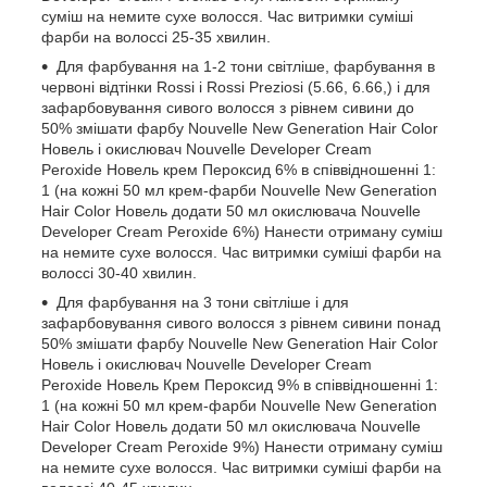
суміш на немите сухе волосся. Час витримки суміші
фарби на волоссі 25-35 хвилин.
Для фарбування на 1-2 тони світліше, фарбування в
червоні відтінки Rossi і Rossi Preziosi (5.66, 6.66,) і для
зафарбовування сивого волосся з рівнем сивини до
50% змішати фарбу Nouvelle New Generation Hair Color
Новель і окислювач Nouvelle Developer Cream
Peroxide Новель крем Пероксид 6% в співвідношенні 1:
1 (на кожні 50 мл крем-фарби Nouvelle New Generation
Hair Color Новель додати 50 мл окислювача Nouvelle
Developer Cream Peroxide 6%) Нанести отриману суміш
на немите сухе волосся. Час витримки суміші фарби на
волоссі 30-40 хвилин.
Для фарбування на 3 тони світліше і для
зафарбовування сивого волосся з рівнем сивини понад
50% змішати фарбу Nouvelle New Generation Hair Color
Новель і окислювач Nouvelle Developer Cream
Peroxide Новель Крем Пероксид 9% в співвідношенні 1:
1 (на кожні 50 мл крем-фарби Nouvelle New Generation
Hair Color Новель додати 50 мл окислювача Nouvelle
Developer Cream Peroxide 9%) Нанести отриману суміш
на немите сухе волосся. Час витримки суміші фарби на