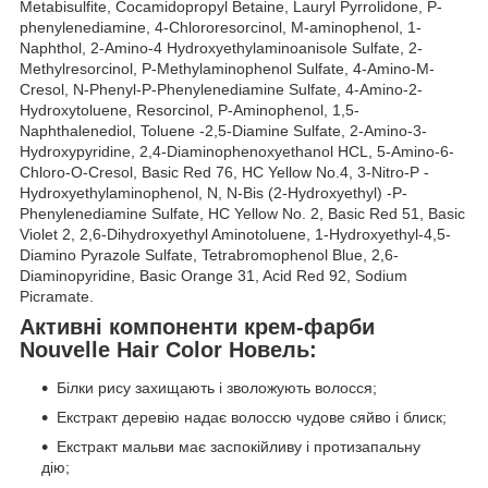
Metabisulfite, Cocamidopropyl Betaine, Lauryl Pyrrolidone, P-
phenylenediamine, 4-Chlororesorcinol, M-aminophenol, 1-
Naphthol, 2-Amino-4 Hydroxyethylaminoanisole Sulfate, 2-
Methylresorcinol, P-Methylaminophenol Sulfate, 4-Amino-M-
Cresol, N-Phenyl-P-Phenylenediamine Sulfate, 4-Amino-2-
Hydroxytoluene, Resorcinol, P-Aminophenol, 1,5-
Naphthalenediol, Toluene -2,5-Diamine Sulfate, 2-Amino-3-
Hydroxypyridine, 2,4-Diaminophenoxyethanol HCL, 5-Amino-6-
Chloro-O-Cresol, Basic Red 76, HC Yellow No.4, 3-Nitro-P -
Hydroxyethylaminophenol, N, N-Bis (2-Hydroxyethyl) -P-
Phenylenediamine Sulfate, HC Yellow No. 2, Basic Red 51, Basic
Violet 2, 2,6-Dihydroxyethyl Aminotoluene, 1-Hydroxyethyl-4,5-
Diamino Pyrazole Sulfate, Tetrabromophenol Blue, 2,6-
Diaminopyridine, Basic Orange 31, Acid Red 92, Sodium
Picramate.
Активні компоненти крем-фарби
Nouvelle Hair Color Новель:
Білки рису захищають і зволожують волосся;
Екстракт деревію надає волоссю чудове сяйво і блиск;
Екстракт мальви має заспокійливу і протизапальну
дію;