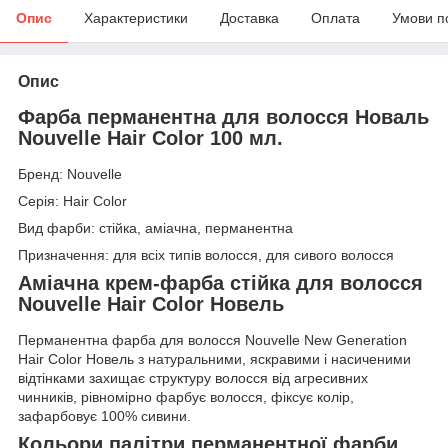
Опис
Характеристики
Доставка
Оплата
Умови п
Опис
Фарба перманентна для волосся Новаль
Nouvelle Hair Color 100 мл.
Бренд: Nouvelle
Серія: Hair Color
Вид фарби: стійка, аміачна, перманентна
Призначення: для всіх типів волосся, для сивого волосся
Аміачна крем-фарба стійка для волосся
Nouvelle Hair Color Новель
Перманентна фарба для волосся Nouvelle New Generation
Hair Color Новель з натуральними, яскравими і насиченими
відтінками захищає структуру волосся від агресивних
чинників, рівномірно фарбує волосся, фіксує колір,
зафарбовує 100% сивини.
Кольори палітри перманентної фарби