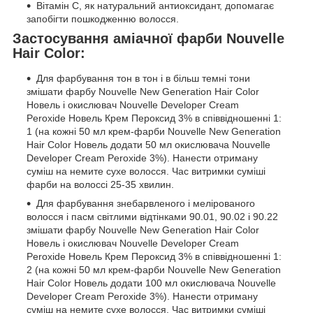
Вітамін С, як натуральний антиоксидант, допомагає
запобігти пошкодженню волосся.
Застосування аміачної фарби Nouvelle
Hair Color:
Для фарбування тон в тон і в більш темні тони
змішати фарбу Nouvelle New Generation Hair Color
Новель і окислювач Nouvelle Developer Cream
Peroxide Новель Крем Пероксид 3% в співвідношенні 1:
1 (на кожні 50 мл крем-фарби Nouvelle New Generation
Hair Color Новель додати 50 мл окислювача Nouvelle
Developer Cream Peroxide 3%). Нанести отриману
суміш на немите сухе волосся. Час витримки суміші
фарби на волоссі 25-35 хвилин.
Для фарбування знебарвленого і мелірованого
волосся і пасм світлими відтінками 90.01, 90.02 і 90.22
змішати фарбу Nouvelle New Generation Hair Color
Новель і окислювач Nouvelle Developer Cream
Peroxide Новель Крем Пероксид 3% в співвідношенні 1:
2 (на кожні 50 мл крем-фарби Nouvelle New Generation
Hair Color Новель додати 100 мл окислювача Nouvelle
Developer Cream Peroxide 3%). Нанести отриману
суміш на немите сухе волосся. Час витримки суміші