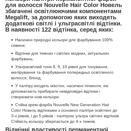
для волосся Nouvelle Hair Color Новель
збагачені освітлюючими компонентами
Megalift, за допомогою яких виходять
додаткові світлі і ультрасвітлі відтінки.
В наявності 122 відтінка, серед яких:
Насичені природні кольори для фарбування 100%
сивини;
Відтінки для темних і світлих модних, актуальних
фарбувань;
Ультрасвітлий тони 8, 9, 10 рівня для тонування,
мелірування та фарбування попередньо освітленого
волосся, блонд;
У палітру входять мікстон, насичені пігменти, які
допомагають прибирати невідповідні відтінки і
створювати нові кольори.
Стійка крем-фарба Nouvelle New Generation Hair
Color Новель відтінками з основної палітри освітлює до
3-х рівнів, і до 5 рівнів - палітрою ультра світлих відтінків.
Стійкість кольору зберігається до 4-х тижнів.
Відмінні властивості перманентної