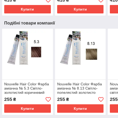
410
410
410
₴
₴
Купити
Купити
Подібні товари компанії
Nouvelle Hair Color Фарба
Nouvelle Hair Color Фарба
Nouv
аміачна № 5.3 Світло-
аміачна № 8.13 Світло-
аміа
золотистий коричневий
попелястий золотисто
світ
100 мл.
русявий 100 мл.
255
255
255
₴
₴
Купити
Купити