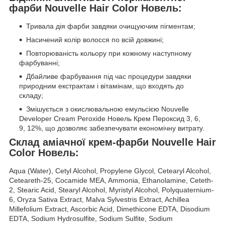
фарби Nouvelle Hair Color Новель:
Тривала дія фарби завдяки очищуючим пігментам;
Насичений колір волосся по всій довжині;
Повторюваність кольору при кожному наступному
фарбуванні;
Дбайливе фарбування під час процедури завдяки
природним екстрактам і вітамінам, що входять до
складу;
Змішується з окислювальною емульсією Nouvelle
Developer Cream Peroxide Новель Крем Пероксид 3, 6,
9, 12%, що дозволяє забезпечувати економічну витрату.
Склад аміачної крем-фарби Nouvelle Hair
Color Новель:
Aqua (Water), Cetyl Alcohol, Propylene Glycol, Cetearyl Alcohol,
Ceteareth-25, Cocamide MEA, Ammonia, Ethanolamine, Ceteth-
2, Stearic Acid, Stearyl Alcohol, Myristyl Alcohol, Polyquaternium-
6, Oryza Sativa Extract, Malva Sylvestris Extract, Achillea
Millefolium Extract, Ascorbic Acid, Dimethicone EDTA, Disodium
EDTA, Sodium Hydrosulfite, Sodium Sulfite, Sodium