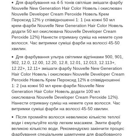
Для фарбування на 4-5 тонів світліше змішати фарбу
Nouvelle New Generation Hair Color Новель і окислювач
Nouvelle Developer Cream Peroxide Новель Крем
Пероксид 12% у співвідношенні 1: 1 (на кожні 50 мл
крем-фарби Nouvelle New Generation Hair Color Новель
додати 50 мл окислювача Nouvelle Developer Cream
Peroxide 12%) Нанести отриману суміш на немите сухе
волосся. Час витримки суміші фарби на волоссі 45-50
хвилин.
Для фарбування ультра світлими відтінками 900, 901,
902, 12.0, 12.00, 12.20, 12.8, 12.01, 12.013, 12.113+,
12.22+, 12.11+ змішати фарбу Nouvelle New Generation
Hair Color Новель і окислювач Nouvelle Developer Cream
Peroxide Новель Крем Пероксид 12% в співвідношенні
1: 2 (на кожні 50 мл крем-фарби Nouvelle New
Generation Hair Color Новель додати 100 мл
окислювача Nouvelle Developer Cream Peroxide 12%).
Нанести отриману суміш на немите сухе волосся. Час
витримки суміші фарби на волоссі 45-50 хвилин.
Після промийте волосся невеликою кількістю теплої
води і емульгуйте колір легким масажем. Змити фарбу
великою кількістю води. Рекомендуємо закінчити процес
фарбування спеціальним шампунем для фарбованого