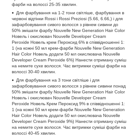
фарби на волоссі 25-35 хвилин.
Для фарбування на 1-2 тони світліше, фарбування в
червоні відтінки Rossi і Rossi Preziosi (5.66, 6.66,) і для
зафарбовування сивого волосся з рівнем сивини до
50% змішати фарбу Nouvelle New Generation Hair Color
Новель і окислювач Nouvelle Developer Cream
Peroxide Новель крем Пероксид 6% в співвідношенні 1:
1 (на кожні 50 мл крем-фарби Nouvelle New Generation
Hair Color Новель додати 50 мл окислювача Nouvelle
Developer Cream Peroxide 6%) Нанести отриману суміш
на немите сухе волосся. Час витримки суміші фарби на
волоссі 30-40 хвилин.
Для фарбування на 3 тони світліше і для
зафарбовування сивого волосся з рівнем сивини понад
50% змішати фарбу Nouvelle New Generation Hair Color
Новель і окислювач Nouvelle Developer Cream
Peroxide Новель Крем Пероксид 9% в співвідношенні 1:
1 (на кожні 50 мл крем-фарби Nouvelle New Generation
Hair Color Новель додати 50 мл окислювача Nouvelle
Developer Cream Peroxide 9%) Нанести отриману суміш
на немите сухе волосся. Час витримки суміші фарби на
волоссі 40-45 хвилин.