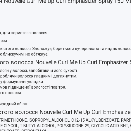
ouvelle Curl Me Up Curl Emphasizer Spray 150 м
, для пористого волосся
осся
ястого волосся. Зволожує, бореться з кучерявістю та надає волосс
є блискучим, не обтяжує.
 волосся Nouvelle Curl Me Up Curl Emphasizer S
ги у волоссі, запобігаючи його сухості.
 роблячи волосся гладким і доглянутим.
ь у формуванні укладки.
 умов підвищеної вологості повітря.
го волосся.
иродний об’єм.
го волосся Nouvelle Curl Me Up Curl Emphasizer
 TRIMETHICONE, ISOPROPYL ALCOHOL, C12-15 ALKYL BENZOATE, PA
 GLYCOL, T-BUTYL ALCOHOL, POLYSILICONE-29, GLYCOLIC ACID, BHT