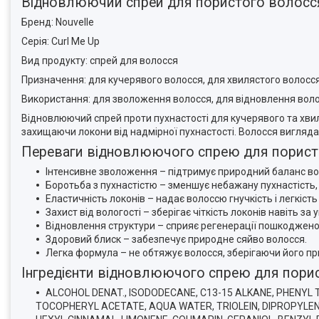
Відновлюючий спрей для пористого волосся N
Бренд: Nouvelle
Серія: Curl Me Up
Вид продукту: спрей для волосся
Призначення: для кучерявого волосся, для хвилястого волосся
Використання: для зволоження волосся, для відновлення вол
Відновлюючий спрей проти пухнастості для кучерявого та хвил
захищаючи локони від надмірної пухнастості. Волосся вигляда
Переваги відновлюючого спрею для пористого
Інтенсивне зволоження – підтримує природний баланс воло
Боротьба з пухнастістю – зменшує небажану пухнастість,
Еластичність локонів – надає волоссю гнучкість і легкіст
Захист від вологості – зберігає чіткість локонів навіть за
Відновлення структури – сприяє регенерації пошкоджено
Здоровий блиск – забезпечує природне сяйво волосся.
Легка формула – не обтяжує волосся, зберігаючи його пр
Інгредієнти відновлюючого спрею для пористо
ALCOHOL DENAT., ISODODECANE, C13-15 ALKANE, PHENYL
TOCOPHERYL ACETATE, AQUA WATER, TRIOLEIN, DIPROPYLENE