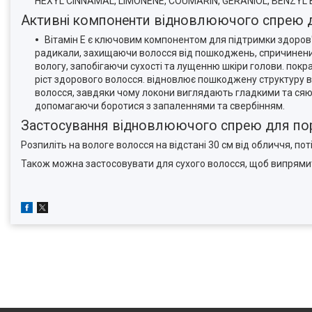
HEXYL CINNAMAL, LIMONENE, COUMARIN, GERANIOL, BENZYL 
Активні компоненти відновлюючого спрею для
Вітамін Е є ключовим компонентом для підтримки здоров'я
радикали, захищаючи волосся від пошкоджень, спричинени
вологу, запобігаючи сухості та лущенню шкіри голови. покр
ріст здорового волосся. відновлює пошкоджену структуру во
волосся, завдяки чому локони виглядають гладкими та сяюч
допомагаючи боротися з запаленнями та свербінням.
Застосування відновлюючого спрею для порис
Розпиліть на вологе волосся на відстані 30 см від обличчя, по
Також можна застосовувати для сухого волосся, щоб випрямит