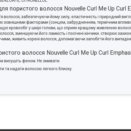
BENZOATE, CITRONELLOL.
 пористого волосся Nouvelle Curl Me Up Curl Em
 волосся, забезпечуючи йому силу, еластичність і природний вигля
х зовнішніми факторами (сонцем, забрудненням, термічним вплив
ащує кровообіг у шкірі голови, що сприяє кращому живленню волося
лосся, зменшуючи його ламкість і посічені кінчики. створює захисн
ими, живить корені волосся, допомагаючи запобігти його випадінн
того волосся Nouvelle Curl Me Up Curl Emphasiz
тім висушіть феном. Не змивати.
и та надати волоссю легкого блиску.