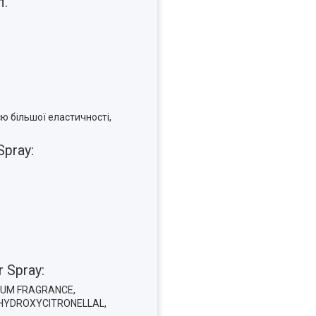
л.
ю більшої еластичності,
pray:
 Spray:
RFUM FRAGRANCE,
, HYDROXYCITRONELLAL,