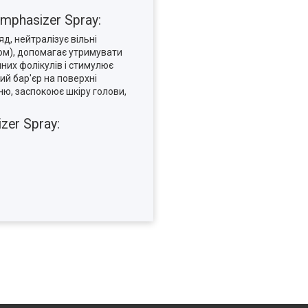
phasizer Spray:
д, нейтралізує вільні
ом), допомагає утримувати
них фолікулів і стимулює
ий бар'єр на поверхні
ю, заспокоює шкіру голови,
er Spray: