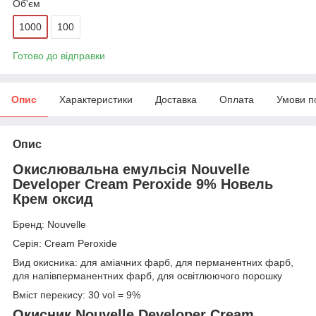
Об'єм
1000
100
Готово до відправки
Опис
Характеристики
Доставка
Оплата
Умови п
Опис
Окислювальна емульсія Nouvelle
Developer Cream Peroxide 9% Новель
Крем оксид
Бренд: Nouvelle
Серія: Cream Peroxide
Вид окисника: для аміачних фарб, для перманентних фарб,
для напівперманентних фарб, для освітлюючого порошку
Вміст перекису: 30 vol = 9%
Окисник Nouvelle Developer Cream