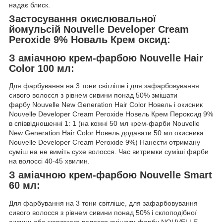
надає блиск.
Застосування окислювальної
йомульсій Nouvelle Developer Cream
Peroxide 9% Новаль Крем оксид:
З аміачною крем-фарбою Nouvelle Hair
Color 100 мл:
Для фарбування на 3 тони світліше і для зафарбовування
сивого волосся з рівнем сивини понад 50% змішати
фарбу Nouvelle New Generation Hair Color Новель і окисник
Nouvelle Developer Cream Peroxide Новель Крем Пероксид 9%
в співвідношенні 1: 1 (на кожні 50 мл крем-фарби Nouvelle
New Generation Hair Color Новель додавати 50 мл окисника
Nouvelle Developer Cream Peroxide 9%) Нанести отриману
суміш на не виміть сухе волосся. Час витримки суміші фарби
на волоссі 40-45 хвилин.
З аміачною крем-фарбою Nouvelle Smart
60 мл:
Для фарбування на 3 тони світліше, для зафарбовування
сивого волосся з рівнем сивини понад 50% і склоподібної