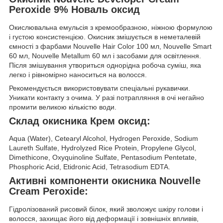
Peroxide 9% Новаль оксид
Окислювальна емульсія з кремообразною, ніжною формулою
і густою консистенцією. Окисник змішується в неметалевій
ємності з фарбами Nouvelle Hair Color 100 мл, Nouvelle Smart
60 мл, Nouvelle Metallum 60 мл і засобами для освітлення.
Після змішування утвориться однорідна робоча суміш, яка
легко і рівномірно наноситься на волосся.
Рекомендується використовувати спеціальні рукавички.
Уникати контакту з очима. У разі потрапляння в очі негайно
промити великою кількістю води.
Склад окисника Крем оксид:
Aqua (Water), Cetearyl Alcohol, Hydrogen Peroxide, Sodium
Laureth Sulfate, Hydrolyzed Rice Protein, Propylene Glycol,
Dimethicone, Oxyquinoline Sulfate, Pentasodium Pentetate,
Phosphoric Acid, Etidronic Acid, Tetrasodium EDTA.
Активні компоненти окисника Nouvelle
Cream Peroxide:
Гідролізований рисовий білок, який зволожує шкіру голови і
волосся, захищає його від деформації і зовнішніх впливів,