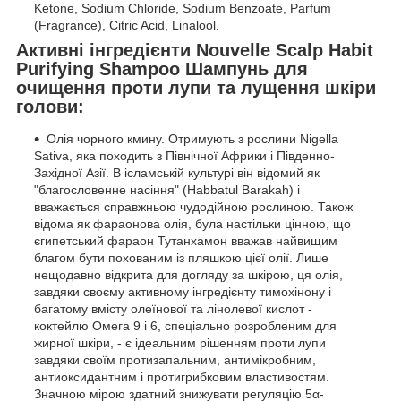
Ketone, Sodium Chloride, Sodium Benzoate, Parfum
(Fragrance), Citric Acid, Linalool.
Активні інгредієнти Nouvelle Scalp Habit
Purifying Shampoo Шампунь для
очищення проти лупи та лущення шкіри
голови:
Олія чорного кмину. Отримують з рослини Nigella
Sativa, яка походить з Північної Африки і Південно-
Західної Азії. В ісламській культурі він відомий як
"благословенне насіння" (Habbatul Barakah) і
вважається справжньою чудодійною рослиною. Також
відома як фараонова олія, була настільки цінною, що
єгипетський фараон Тутанхамон вважав найвищим
благом бути похованим із пляшкою цієї олії. Лише
нещодавно відкрита для догляду за шкірою, ця олія,
завдяки своєму активному інгредієнту тимохінону і
багатому вмісту олеїнової та лінолевої кислот -
коктейлю Омега 9 і 6, спеціально розробленим для
жирної шкіри, - є ідеальним рішенням проти лупи
завдяки своїм протизапальним, антимікробним,
антиоксидантним і протигрибковим властивостям.
Значною мірою здатний знижувати регуляцію 5α-