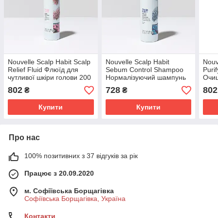
Nouvelle Scalp Habit Scalp
Nouvelle Scalp Habit
Nouv
Relief Fluid Флюїд для
Sebum Control Shampoo
Puri
чутливої шкіри голови 200
Нормалізуючий шампунь
Очи
мл.
для жирної шкіри голови
лупи
802
728
802
₴
₴
та волосся 250 мл.
голо
Купити
Купити
Про нас
100% позитивних з 37 відгуків за рік
Працює з 20.09.2020
м. Софіївська Борщагівка
Софіївська Борщагівка, Україна
Контакти