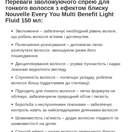
Переваги зволожуючого спрею для
тонкого волосся з ефектом блиску
Nouvelle Every You Multi Benefit Light
Fluid 150 мл:
Зволоження – забезпечує необхідний рівень вологи,
що робить волосся м’яким і доглянутим.
Полегшення розчісування – допомагає легко
розплутати волосся, зменшуючи ризик його
пошкодження.
Дисциплінування волосся – усуває пухнастість і надає
локонам акуратного вигляду.
Слухняність волосся – полегшує укладку, роблячи
волосся більш піддатливим до стилізації.
Підходить для тонкого волосся – легка формула не
обтяжує, забезпечуючи природний об’єм і легкість.
Боротьба з неслухняними локонами – забезпечує
контроль навіть за найскладнішими ділянками волосся.
Шовковистість і м’якість – додає волоссю гладкості та
шовковистості на дотик.
Сяючий ефект – надає волоссю природного блиску,