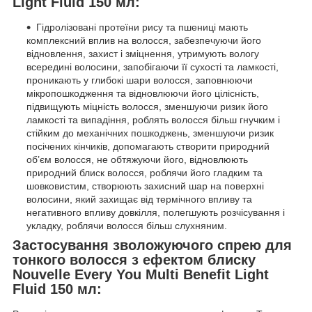
Light Fluid 150 мл:
Гідролізовані протеїни рису та пшениці мають
комплексний вплив на волосся, забезпечуючи його
відновлення, захист і зміцнення, утримують вологу
всередині волосини, запобігаючи її сухості та ламкості,
проникають у глибокі шари волосся, заповнюючи
мікропошкодження та відновлюючи його цілісність,
підвищують міцність волосся, зменшуючи ризик його
ламкості та випадіння, роблять волосся більш гнучким і
стійким до механічних пошкоджень, зменшуючи ризик
посічених кінчиків, допомагають створити природний
об’єм волосся, не обтяжуючи його, відновлюють
природний блиск волосся, роблячи його гладким та
шовковистим, створюють захисний шар на поверхні
волосини, який захищає від термічного впливу та
негативного впливу довкілля, полегшують розчісування і
укладку, роблячи волосся більш слухняним.
Застосування зволожуючого спрею для
тонкого волосся з ефектом блиску
Nouvelle Every You Multi Benefit Light
Fluid 150 мл: