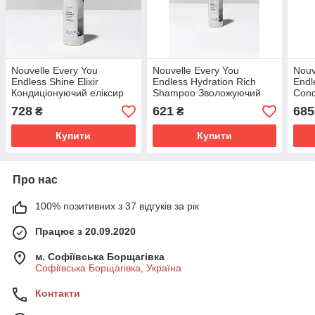
Nouvelle Every You
Nouvelle Every You
Nouv
Endless Shine Elixir
Endless Hydration Rich
Endl
Кондиціонуючий еліксир
Shampoo Зволожуючий
Cond
для блиску волосся 200
шампунь для
конд
728
621
685
₴
₴
мл.
нормального та густого
воло
волосся 250мл
Купити
Купити
Про нас
100% позитивних з 37 відгуків за рік
Працює з 20.09.2020
м. Софіївська Борщагівка
Софіївська Борщагівка, Україна
Контакти