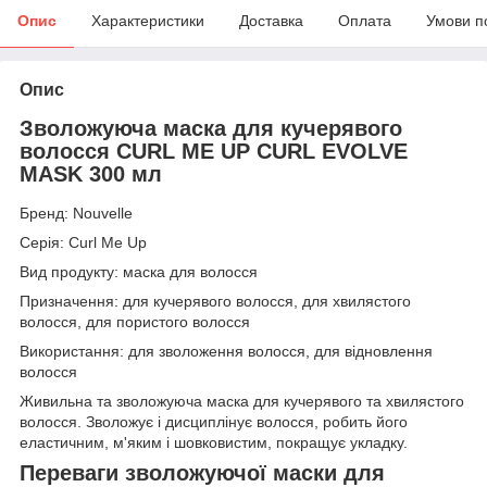
Опис
Характеристики
Доставка
Оплата
Умови п
Опис
Зволожуюча маска для кучерявого
волосся CURL ME UP CURL EVOLVE
MASK 300 мл
Бренд: Nouvelle
Серія: Curl Me Up
Вид продукту: маска для волосся
Призначення: для кучерявого волосся, для хвилястого
волосся, для пористого волосся
Використання: для зволоження волосся, для відновлення
волосся
Живильна та зволожуюча маска для кучерявого та хвилястого
волосся. Зволожує і дисциплінує волосся, робить його
еластичним, м'яким і шовковистим, покращує укладку.
Переваги зволожуючої маски для