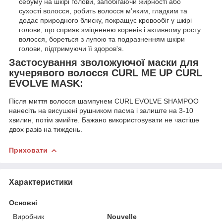
себуму на шкірі голови, запобігаючи жирності або
сухості волосся, робить волосся м’яким, гладким та
додає природного блиску, покращує кровообіг у шкірі
голови, що сприяє зміцненню коренів і активному росту
волосся, бореться з лупою та подразненням шкіри
голови, підтримуючи її здоров'я.
Застосування зволожуючої маски для
кучерявого волосся CURL ME UP CURL
EVOLVE MASK:
Після миття волосся шампунем CURL EVOLVE SHAMPOO
нанесіть на висушені рушником пасма і залиште на 3-10
хвилин, потім змийте. Бажано використовувати не частіше
двох разів на тиждень.
Приховати
Характеристики
Основні
Виробник
Nouvelle