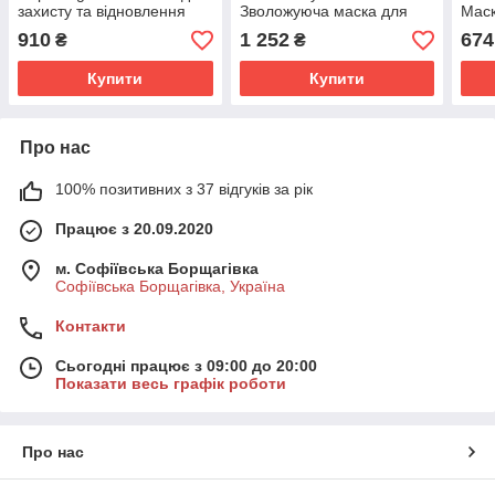
захисту та відновлення
Зволожуюча маска для
Маск
волосся 300 мл.
частого застосування 500
коль
910
1 252
674
₴
₴
мл.
200 
Купити
Купити
Про нас
100% позитивних з 37 відгуків за рік
Працює з 20.09.2020
м. Софіївська Борщагівка
Софіївська Борщагівка, Україна
Контакти
Сьогодні працює з 09:00 до 20:00
Показати весь графік роботи
Про нас