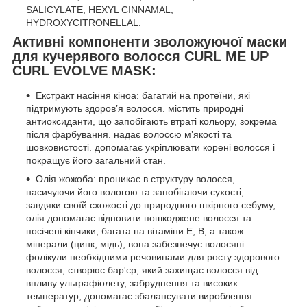
SALICYLATE, HEXYL CINNAMAL,
HYDROXYCITRONELLAL.
Активні компоненти зволожуючої маски
для кучерявого волосся CURL ME UP
CURL EVOLVE MASK:
Екстракт насіння кіноа: багатий на протеїни, які
підтримують здоров’я волосся. містить природні
антиоксиданти, що запобігають втраті кольору, зокрема
після фарбування. надає волоссю м’якості та
шовковистості. допомагає укріплювати корені волосся і
покращує його загальний стан.
Олія жожоба: проникає в структуру волосся,
насичуючи його вологою та запобігаючи сухості,
завдяки своїй схожості до природного шкірного себуму,
олія допомагає відновити пошкоджене волосся та
посічені кінчики, багата на вітаміни Е, В, а також
мінерали (цинк, мідь), вона забезпечує волосяні
фолікули необхідними речовинами для росту здорового
волосся, створює бар'єр, який захищає волосся від
впливу ультрафіолету, забруднення та високих
температур, допомагає збалансувати вироблення