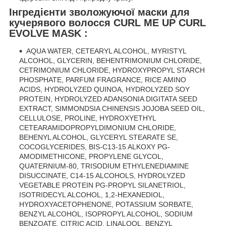
Інгредієнти зволожуючої маски для
кучерявого волосся CURL ME UP CURL
EVOLVE MASK :
AQUA WATER, CETEARYL ALCOHOL, MYRISTYL
ALCOHOL, GLYCERIN, BEHENTRIMONIUM CHLORIDE,
CETRIMONIUM CHLORIDE, HYDROXYPROPYL STARCH
PHOSPHATE, PARFUM FRAGRANCE, RICE AMINO
ACIDS, HYDROLYZED QUINOA, HYDROLYZED SOY
PROTEIN, HYDROLYZED ADANSONIA DIGITATA SEED
EXTRACT, SIMMONDSIA CHINENSIS JOJOBA SEED OIL,
CELLULOSE, PROLINE, HYDROXYETHYL
CETEARAMIDOPROPYLDIMONIUM CHLORIDE,
BEHENYL ALCOHOL, GLYCERYL STEARATE SE,
COCOGLYCERIDES, BIS-C13-15 ALKOXY PG-
AMODIMETHICONE, PROPYLENE GLYCOL,
QUATERNIUM-80, TRISODIUM ETHYLENEDIAMINE
DISUCCINATE, C14-15 ALCOHOLS, HYDROLYZED
VEGETABLE PROTEIN PG-PROPYL SILANETRIOL,
ISOTRIDECYL ALCOHOL, 1,2-HEXANEDIOL,
HYDROXYACETOPHENONE, POTASSIUM SORBATE,
BENZYL ALCOHOL, ISOPROPYL ALCOHOL, SODIUM
BENZOATE, CITRIC ACID, LINALOOL, BENZYL