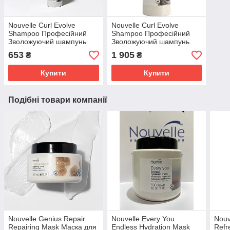
Nouvelle Curl Evolve
Nouvelle Curl Evolve
Shampoo Професійний
Shampoo Професійний
Зволожуючий шампунь
Зволожуючий шампунь
для кучерявого волосся
для кучерявого волосся
653
1 905
₴
₴
250 мл.
1000 мл.
Купити
Купити
Подібні товари компанії
Nouvelle Genius Repair
Nouvelle Every You
Nouv
Repairing Mask Маска для
Endless Hydration Mask
Refr