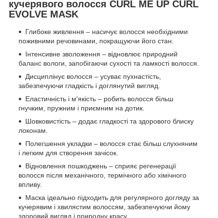
кучерявого волосся CURL ME UP CURL
EVOLVE MASK
Глибоке живлення – насичує волосся необхідними
поживними речовинами, покращуючи його стан.
Інтенсивне зволоження – відновлює природний
баланс вологи, запобігаючи сухості та ламкості волосся.
Дисциплінує волосся – усуває пухнастість,
забезпечуючи гладкість і доглянутий вигляд.
Еластичність і м'якість – робить волосся більш
гнучким, пружним і приємним на дотик.
Шовковистість – додає гладкості та здорового блиску
локонам.
Полегшення укладки – волосся стає більш слухняним
і легким для створення зачісок.
Відновлення пошкоджень – сприяє регенерації
волосся після механічного, термічного або хімічного
впливу.
Маска ідеально підходить для регулярного догляду за
кучерявим і хвилястим волоссям, забезпечуючи йому
здоровий вигляд і природну красу.