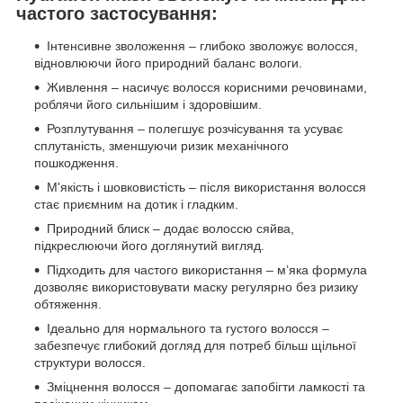
частого застосування:
Інтенсивне зволоження – глибоко зволожує волосся,
відновлюючи його природний баланс вологи.
Живлення – насичує волосся корисними речовинами,
роблячи його сильнішим і здоровішим.
Розплутування – полегшує розчісування та усуває
сплутаність, зменшуючи ризик механічного
пошкодження.
М'якість і шовковистість – після використання волосся
стає приємним на дотик і гладким.
Природний блиск – додає волоссю сяйва,
підкреслюючи його доглянутий вигляд.
Підходить для частого використання – м’яка формула
дозволяє використовувати маску регулярно без ризику
обтяження.
Ідеально для нормального та густого волосся –
забезпечує глибокий догляд для потреб більш щільної
структури волосся.
Зміцнення волосся – допомагає запобігти ламкості та