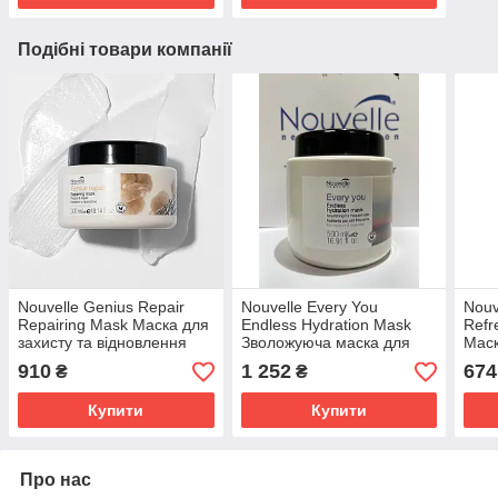
Подібні товари компанії
Nouvelle Genius Repair
Nouvelle Every You
Nouv
Repairing Mask Маска для
Endless Hydration Mask
Refr
захисту та відновлення
Зволожуюча маска для
Маск
волосся 300 мл.
частого застосування 500
коль
910
1 252
674
₴
₴
мл.
200 
Купити
Купити
Про нас