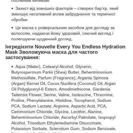
посіченим кінчикам.
Захист від зовнішніх факторів – створює бар’єр, який
зменшує негативний вплив забруднення та термічної
обробки.
Ця маска є універсальним засобом для догляду за
волоссям, надаючи йому здоровий, сяючий вигляд і
полегшуючи щоденний догляд.
Інгредієнти Nouvelle Every You Endless Hydration
Mask Зволожуюча маска для частого
застосування:
Aqua (Water), Cetearyl Alcohol, Glycerin,
Butyrospermum Parkii (Shea) Butter, Behentrimonium
Methosulfate, Parfum (Fragrance), Argania Spinosa
(Argan) Kernel Oil, Cocos Nucifera (Coconut) Oil, Argan
Oil Polyglyceryl-6 Esters, Amodimethicone, Gardenia
Taitensis Flower, Serine, Valine, Isoleucine, Threonine,
Proline, Phenylalanine, Histidine, Tocopherol, Sodium
PCA, Sodium Lactate, Arginine, Aspartic Acid, PCA,
Cetrimonium Chloride, Glycine, Lecithin, Alanine,
Behentrimonium Chloride, Ascorbyl Palmitate, Isopropyl
Alcohol, Trisodium Ethylenediamine Disuccinate,
Potassium Sorbate, Sclerotium Gum, Sodium Benzoate,