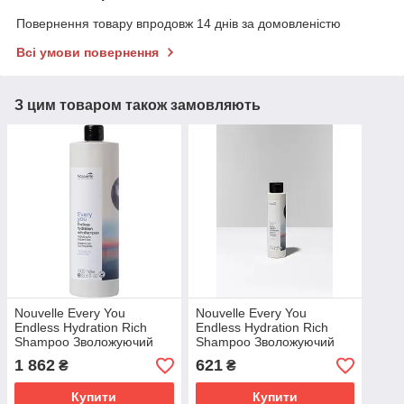
Повернення товару впродовж 14 днів за домовленістю
Всі умови повернення
З цим товаром також замовляють
Nouvelle Every You
Nouvelle Every You
Endless Hydration Rich
Endless Hydration Rich
Shampoo Зволожуючий
Shampoo Зволожуючий
шампунь для
шампунь для
1 862
621
₴
₴
нормального та густого
нормального та густого
волосся 1 л.
волосся 250мл
Купити
Купити