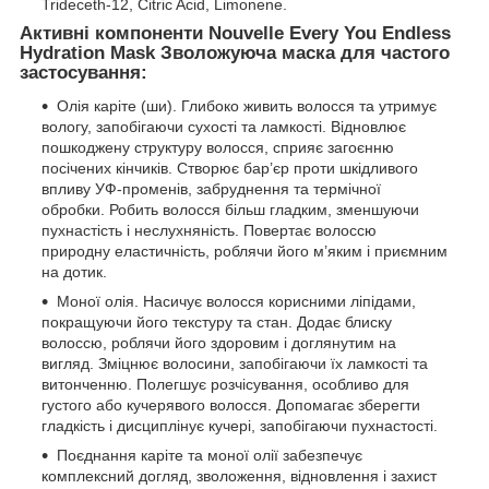
Trideceth-12, Citric Acid, Limonene.
Активні компоненти Nouvelle Every You Endless
Hydration Mask Зволожуюча маска для частого
застосування:
Олія каріте (ши). Глибоко живить волосся та утримує
вологу, запобігаючи сухості та ламкості. Відновлює
пошкоджену структуру волосся, сприяє загоєнню
посічених кінчиків. Створює бар’єр проти шкідливого
впливу УФ-променів, забруднення та термічної
обробки. Робить волосся більш гладким, зменшуючи
пухнастість і неслухняність. Повертає волоссю
природну еластичність, роблячи його м’яким і приємним
на дотик.
Моної олія. Насичує волосся корисними ліпідами,
покращуючи його текстуру та стан. Додає блиску
волоссю, роблячи його здоровим і доглянутим на
вигляд. Зміцнює волосини, запобігаючи їх ламкості та
витонченню. Полегшує розчісування, особливо для
густого або кучерявого волосся. Допомагає зберегти
гладкість і дисциплінує кучері, запобігаючи пухнастості.
Поєднання каріте та моної олії забезпечує
комплексний догляд, зволоження, відновлення і захист