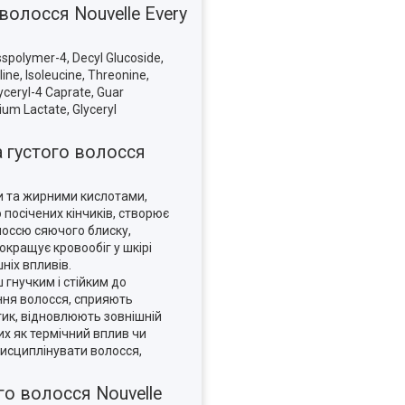
олосся Nouvelle Every
sspolymer-4, Decyl Glucoside,
ine, Isoleucine, Threonine,
lyceryl-4 Caprate, Guar
um Lactate, Glyceryl
 густого волосся
и та жирними кислотами,
посічених кінчиків, створює
олоссю сяючого блиску,
окращує кровообіг у шкірі
ніх впливів.
гнучким і стійким до
ння волосся, сприяють
тик, відновлюють зовнішній
х як термічний вплив чи
дисциплінувати волосся,
о волосся Nouvelle