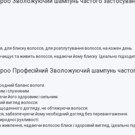
Shampoo Зволожуючий шампунь частого застосува
, для блиску волосся, для розплутування волосся, на кожен день
чищує та живить волосся, надаючи йому блиску. Ідеально підходи
Shampoo Професійний Зволожуючий шампунь часто
родний баланс вологи.
м і слухняним.
аючи його здоровим і сильним.
ий вигляд волосся.
 щоденного догляду, не обтяжуючи волосся.
ся, забезпечуючи йому необхідний догляд без перевантаження.
иродної рухливості.
 живлення, надаючи волоссю блиск і здоровий вигляд, ідеально п