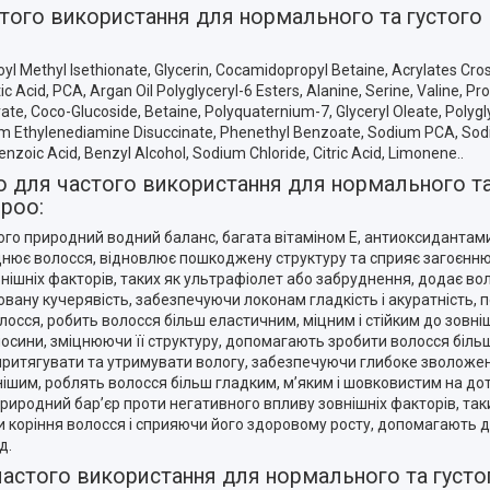
ого використання для нормального та густого в
l Methyl Isethionate, Glycerin, Cocamidopropyl Betaine, Acrylates Cro
 Acid, PCA, Argan Oil Polyglyceryl-6 Esters, Alanine, Serine, Valine, Prol
arate, Coco-Glucoside, Betaine, Polyquaternium-7, Glyceryl Oleate, Polyg
m Ethylenediamine Disuccinate, Phenethyl Benzoate, Sodium PCA, Sodi
nzoic Acid, Benzyl Alcohol, Sodium Chloride, Citric Acid, Limonene..
для частого використання для нормального та
mpoo:
ого природний водний баланс, багата вітаміном Е, антиоксидантам
нює волосся, відновлює пошкоджену структуру та сприяє загоєнню 
овнішніх факторів, таких як ультрафіолет або забруднення, додає в
вану кучерявість, забезпечуючи локонам гладкість і акуратність, п
осся, робить волосся більш еластичним, міцним і стійким до зовніш
сини, зміцнюючи її структуру, допомагають зробити волосся більш 
притягувати та утримувати вологу, забезпечуючи глибоке зволоже
ішим, роблять волосся більш гладким, м’яким і шовковистим на до
иродний бар’єр проти негативного впливу зовнішніх факторів, таки
и коріння волосся і сприяючи його здоровому росту, допомагають 
д.
стого використання для нормального та густог