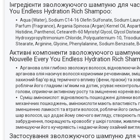
Інгредієнти зволожуючого шампуню для част
You Endless Hydration Rich Shampoo:
Aqua (Water), Sodium C14-16 Olefin Sulfonate, Sodium Lauroy
Parfum (Fragrance), Argania Spinosa (Argan) Kernel Oil, Aspartic
Histidine, Panthenol, Ceteareth-60 Myristyl Glycol, Glycol Diste
Hydroxypropyltrimonium Chloride, Polyquaternium-10, Trisodiu
Stearate, Arginine, Glycine, Phenylalanine, Sodium Benzoate, Be
Активні компоненти зволожуючого шампуню 
Nouvelle Every You Endless Hydration Rich Sha
Арганова олія глибоко зволожує волосся, відновлюючи й
арганова олія насичує волосся корисними речовинами, зміц
захисний бар’єр від термічного впливу (фени, праски) та з
роблячи його гладким і м’яким на дотик, усуває неконтрольо
голови, сприяючи активному росту та зміцненню коренів вол
Суміш амінокислот: відновлюють пошкоджені ділянки воло
механічних пошкоджень, амінокислоти мають властивість 
зменшенню ламкості та втрати волосся, роблячи його сильн
шар волосся, що додає йому сяючого вигляду, створюють пр
забруднення, покращують кровообіг у шкірі голови, живляч
зменшуючи його кучерявість і надаючи йому охайний вигля
Застосування зволожуючого шампуню для ча