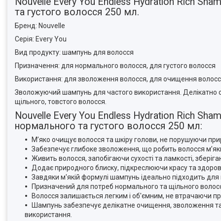
Nouvelle Every You Endless Hydration Rich 
та густого волосся 250 мл.
Бренд: Nouvelle
Серія: Every You
Вид продукту: шампунь для волосся
Призначення: для нормального волосся, для густого волосся
Використання: для зволоження волосся, для очищення волосся
Зволожуючий шампунь для частого використання. Делікатно о
щільного, товстого волосся.
Nouvelle Every You Endless Hydration Rich 
нормального та густого волосся 250 мл:
М’яко очищує волосся та шкіру голови, не порушуючи при
Забезпечує глибоке зволоження, що робить волосся м’яки
Живить волосся, запобігаючи сухості та ламкості, зберіг
Додає природного блиску, підкреслюючи красу та здоров
Завдяки м'якій формулі шампунь ідеально підходить для
Призначений для потреб нормального та щільного волос
Волосся залишається легким і об'ємним, не втрачаючи пр
Шампунь забезпечує делікатне очищення, зволоження та
використання.