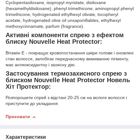
Cyclopentasiloxane, isopropyl myristate, disiloxane
(hexamethyldisiloxane), phenyl trimethicone, aminopropyl phenyl
trimethicone, hydrogenated ethylhexyl olivate, tocopheryl
acetate, hydrogenated olive oil unsaponifiables, ethylhexyl
methoxycinnamate, parfum (fragrance).
Активні компоненти спрею з ефектом
блиску Nouvelle Heat Protector:
Вітамін Е - покращує кровопостачання шкіри голови і оновлює
стан волосся, запобігає передчасному вимиванню пігменту,
має антиоксидантну і захисну дію.
Застосування термозахисного спрею з
блиском Nouvelle Heat Protector Новель
Хіт Протектор:
Розпорошити спрей з відстані 20-25 см на вологе волосся і
приступити до укладання.
Приховати
Характеристики