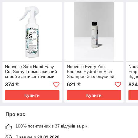
Nouvelle Sani Habit Easy
Nouvelle Every You
Nouv
Cut Spray Термозахисний
Endless Hydration Rich
Emph
спрей з антисептичними
Shampoo Зволожуючий
Відн
властивостями 150 мл.
шампунь для
пори
374
621
824
₴
₴
нормального та густого
мл.
волосся 250мл
Купити
Купити
Про нас
100% позитивних з 37 відгуків за рік
Працює з 20.09.2020