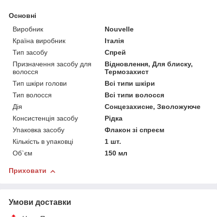
Основні
Виробник
Nouvelle
Країна виробник
Італія
Тип засобу
Спрей
Призначення засобу для
Відновлення, Для блиску,
волосся
Термозахист
Тип шкіри голови
Всі типи шкіри
Тип волосся
Всі типи волосся
Дія
Сонцезахисне, Зволожуюче
Консистенція засобу
Рідка
Упаковка засобу
Флакон зі спреєм
Кількість в упаковці
1 шт.
Об`єм
150 мл
Приховати
Умови доставки